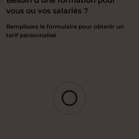
Besoin d’une formation pour
formation
vous ou vos salariés ?
entièrement
Remplissez le formulaire pour obtenir un
personnalisée
tarif personnalisé
Nous vous envoyons un devis avec tous
les
détails relatifs à votre formation
(lieu, horaires, etc.)
Étape 4
Nous sommes à votre
écoute tout au long de
votre formation