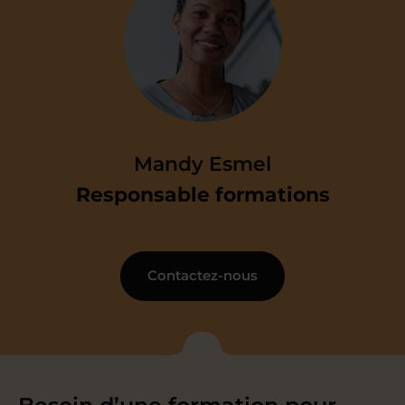
Nous réalisons un
court audit préalable
de votre niveau
Cet audit permet au formateur que
nous avons choisi spécialement pour
Mandy Esmel
vous, de monter de façon fine un
Responsable formations
programme de formation
collant au
plus près de vos attentes.
Contactez-nous
Étape 3
Nous vous faisons une
proposition de