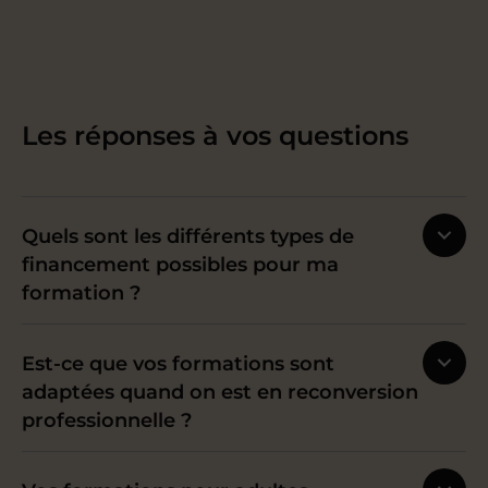
Nous faisons régulièrement le point
avec vous pour nous assurer que
tout
se déroule au mieux
et que vous
progressez de façon satisfaisante.
Les réponses à vos questions
Étape 5
Quels sont les différents types de
Enfin, nous dressons
financement possibles pour ma
formation ?
un bilan de vos
apprentissages
Est-ce que vos formations sont
adaptées quand on est en reconversion
professionnelle ?
Ce bilan permet d’évaluer votre
progression finale
à l’issue de votre
parcours, et de recueillir votre