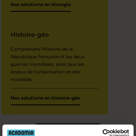
Nos solutions en biologie
Histoire-géo
Comprendre l’histoire de la
République française et les deux
guerres mondiales, ainsi que les
enjeux de l’urbanisation et des
mobilités
Nos solutions en histoire-géo
Je contacte un conseiller