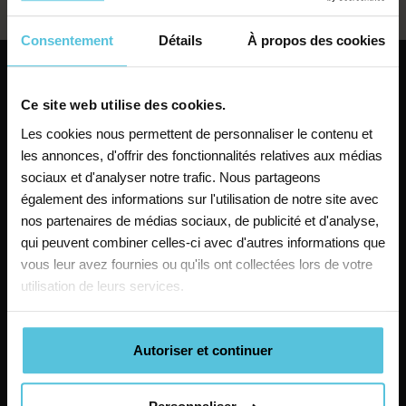
Consentement
Détails
À propos des cookies
Ce site web utilise des cookies.
Les cookies nous permettent de personnaliser le contenu et
les annonces, d'offrir des fonctionnalités relatives aux médias
sociaux et d'analyser notre trafic. Nous partageons
également des informations sur l'utilisation de notre site avec
Primaire
nos partenaires de médias sociaux, de publicité et d'analyse,
qui peuvent combiner celles-ci avec d'autres informations que
Inscrivez-vous dès maintenant à nos st
vous leur avez fournies ou qu'ils ont collectées lors de votre
utilisation de leurs services.
Reprendre les bases tout en se projetant sereinement
Du 29 juin au 28 août
(selon le centre)
1h à 2h
par jour sur une semaine
Autoriser et continuer
En centre
ou
en ligne
En petits groupes
de 4 à 6 élèves max.