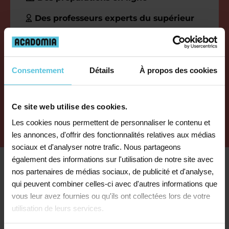
Des professeurs experts du supérieur
+ 1 000 élèves accompagnés chaque
année
Consentement
Détails
À propos des cookies
Je me renseigne
Ce site web utilise des cookies.
Les cookies nous permettent de personnaliser le contenu et
les annonces, d'offrir des fonctionnalités relatives aux médias
sociaux et d'analyser notre trafic. Nous partageons
également des informations sur l'utilisation de notre site avec
Se préparer pour réussir les
nos partenaires de médias sociaux, de publicité et d'analyse,
qui peuvent combiner celles-ci avec d'autres informations que
concours d’entrée en écoles
vous leur avez fournies ou qu'ils ont collectées lors de votre
utilisation de leurs services.
d’ingénieurs