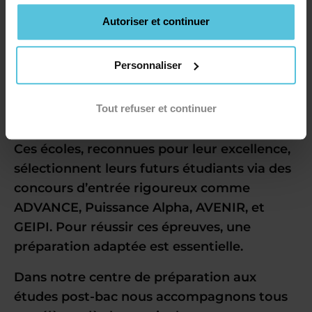
Autoriser et continuer
Personnaliser
Chaque année, des milliers de lycéens se
présentent aux concours d’entrée de
Tout refuser et continuer
prestigieuses écoles d’ingénieurs en France.
Ces écoles, reconnues pour leur excellence,
sélectionnent leurs futurs étudiants via des
concours d’entrée rigoureux comme
ADVANCE, Puissance Alpha, AVENIR, et
GEIPI. Pour réussir ces épreuves, une
préparation adaptée est essentielle.
Dans notre centre de
préparation aux
études post-bac
nous accompagnons tous