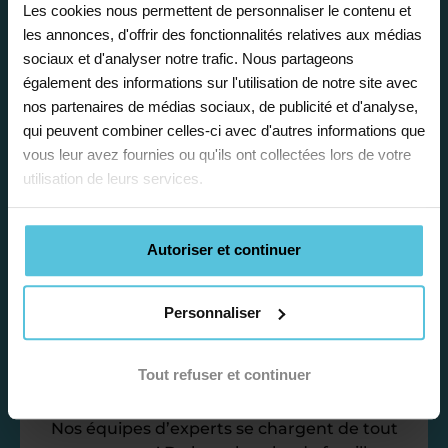
Les cookies nous permettent de personnaliser le contenu et
les annonces, d'offrir des fonctionnalités relatives aux médias
Enseignez près de chez vous, selon
sociaux et d'analyser notre trafic. Nous partageons
vos horaires
également des informations sur l'utilisation de notre site avec
nos partenaires de médias sociaux, de publicité et d'analyse,
Afin de garantir le meilleur
qui peuvent combiner celles-ci avec d'autres informations que
accompagnement, nous organisons votre
vous leur avez fournies ou qu'ils ont collectées lors de votre
emploi du temps en fonction de votre profil,
utilisation de leurs services.
vos disponibilités et votre flexibilité.
Autoriser et continuer
Personnaliser
Déléguez vos tâches
Tout refuser et continuer
administratives
Nos équipes d’experts se chargent de tout