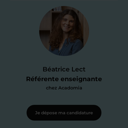
Étape 2
Je valide ma
candidature
Je passe un
test de 15 minutes
pour
faire le point sur mes
connaissances
des programmes scolaires
(et pouvoir
Béatrice Lect
me mettre à jour au besoin) et
Référente enseignante
j’échange en direct avec un chargé de
chez Acadomia
recrutement
pour lui faire part de
ma
motivation à enseigner
.
Je dépose ma candidature
Étape 3