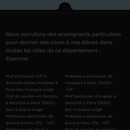
Je commence mes
cours
Nous recrutons des enseignants particuliers
Une fois ma candidature validée,
mon
pour donner des cours à nos élèves dans
référent me confie mes premiers
toutes les villes de ce département :
élèves
dans un délai de
6 jours
Essonne.
maximum
. Me voilà enseignant(e)
Acadomia.
Prof particulier H/F à
Professeur particulier de
domicile toutes matières à
musique à Paris (75001) –
Paris Bac+3 acquis exigé
H/F
Prof de soutien en français
Prof particulier d'anglais à
à domicile à Paris (75001)
domicile à Paris (75001)
bac+3 acquis exigé
Bac+3 acquis exigé
Professeur particulier de
Professeur particulier de
guitare à Paris (75) – H/F
piano à Paris (75) – H/F
Professeur de chant à
Prof de soutien en anglais