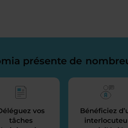
domia présente de
nombreu
Déléguez vos
Bénéficiez d’
tâches
interlocuteu