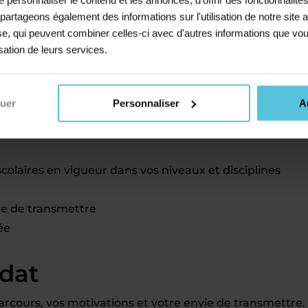
 gère tout ce volet (cotisations, charges, etc.)
s partageons également des informations sur l'utilisation de notre sit
t une appli pour suivre vos cours
yse, qui peuvent combiner celles-ci avec d'autres informations que vou
llectifs, des stages ou des cours à distance
isation de leurs services.
disponibilités
és comme professeur
nuer
Personnaliser
A
laires en vigueur dans vos niveaux et disciplines
ie de transmettre
ée
idat
cours, vos motivations et votre envie de transmettre.