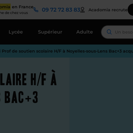
domia
en France
09 72 72 83 83
Acadomia recrute
che de chez vous
Lycée
Supérieur
Adulte
i Prof de soutien scolaire H/F à Noyelles-sous-Lens Bac+3 acqu
laire H/F à
s Bac+3