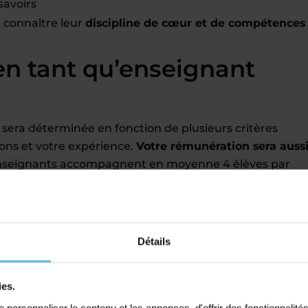
savoirs
t connaître leur
discipline de cœur et de compétences
en tant qu’enseignant
 sera déterminée en fonction de plusieurs critères
ions et votre expérience.
Votre rémunération sera auss
nseignants accompagnent en moyenne 4 élèves par
f particulier Acadomia
Détails
ous le souhaitez géographiquement
ble
professionnellement
ies.
, ajustés au nombre d’élèves suivis
personnaliser le contenu et les annonces, d'offrir des fonctionnalité