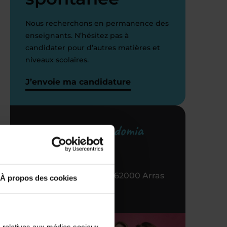
Nous recherchons en permanence des
enseignants. N’hésitez pas à
candidater pour d’autres matières et
niveaux scolaires.
J’envoie ma candidature
i
Votre centre Acadomia
référent
8 RUE Baudimont, 62000 Arras
À propos des cookies
03 21 68 43 43
s relatives aux médias sociaux