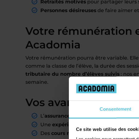
Retraités motivés
pour partager leurs 
Personnes désireuses
de faire aimer e
Votre rémunération 
Acadomia
Votre rémunération pourra être variable. Elle
comme la classe de l’élève, la durée des sess
tributaire du nombre d’élèves suivis
: nos e
semaine.
Vos avantages de pro
Consentement
L’
assurance d’avoir des élèves
là où v
Une
expérience pédagogique valorisa
Ce site web utilise des cook
Des
cours rémunérés mensuellement
Les cookies nous permettent de 