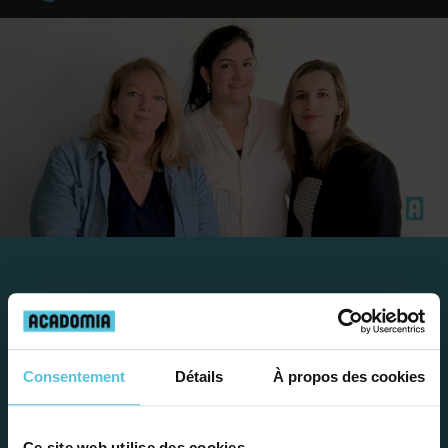
Travailler chez Acadomia
présente de
nombreux
avantages
Consentement
Détails
À propos des cookies
Ce site web utilise des cookies.