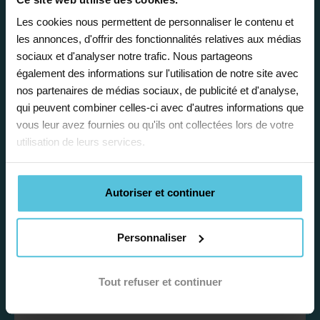
Les cookies nous permettent de personnaliser le contenu et
les annonces, d'offrir des fonctionnalités relatives aux médias
sociaux et d'analyser notre trafic. Nous partageons
Enseignez près de chez vous, selon
également des informations sur l'utilisation de notre site avec
vos horaires
nos partenaires de médias sociaux, de publicité et d'analyse,
qui peuvent combiner celles-ci avec d'autres informations que
Afin de garantir le meilleur
vous leur avez fournies ou qu'ils ont collectées lors de votre
accompagnement, nous organisons votre
utilisation de leurs services.
emploi du temps en fonction de votre profil,
vos disponibilités et votre flexibilité.
Autoriser et continuer
Personnaliser
Déléguez vos tâches
Tout refuser et continuer
administratives