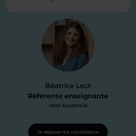
Étape 2
Je valide ma
candidature
Je passe un
test de 15 minutes
pour
faire le point sur mes
connaissances
des programmes scolaires
(et pouvoir
Béatrice Lect
me mettre à jour au besoin) et
Référente enseignante
j’échange en direct avec un chargé de
chez Acadomia
recrutement
pour lui faire part de
ma
motivation à enseigner
.
Je dépose ma candidature