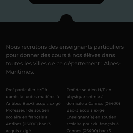
Étape 3
Je commence mes
cours
Nous recrutons des enseignants particuliers
Une fois ma candidature validée,
mon
pour donner des cours à nos élèves dans
référent me confie mes premiers
toutes les villes de ce département : Alpes-
élèves
dans un délai de
6 jours
Maritimes.
maximum
. Me voilà enseignant(e)
Acadomia.
Prof particulier H/F à
Prof de soutien H/F en
domicile toutes matières à
physique-chimie à
Antibes Bac+3 acquis exigé
domicile à Cannes (06400)
Professeur de soutien
Bac+3 acquis exigé
scolaire en français à
Enseignant(e) en soutien
Antibes (06600) bac+3
scolaire pour du français à
acquis exigé
Cannes (06400) bac+3