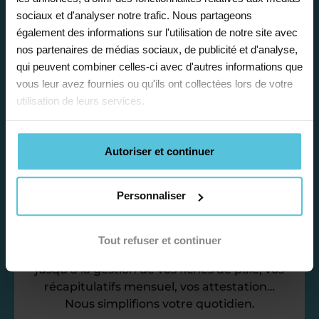
sociaux et d'analyser notre trafic. Nous partageons
Afin de garantir le meilleur
également des informations sur l'utilisation de notre site avec
accompagnement, nous organisons votre
nos partenaires de médias sociaux, de publicité et d'analyse,
emploi du temps en fonction de votre profil,
qui peuvent combiner celles-ci avec d'autres informations que
vos disponibilités et votre flexibilité.
vous leur avez fournies ou qu'ils ont collectées lors de votre
utilisation de leurs services.
Autoriser et continuer
Déléguez vos tâches
Personnaliser
administratives
Nos équipes d’experts se chargent de tout
Tout refuser et continuer
pour vous ! De la recherche de famille
jusqu’à la gestion de vos fiches de paie, vos
récapitulatifs mensuel, vos attestation…
Nous simplifions votre quotidien.