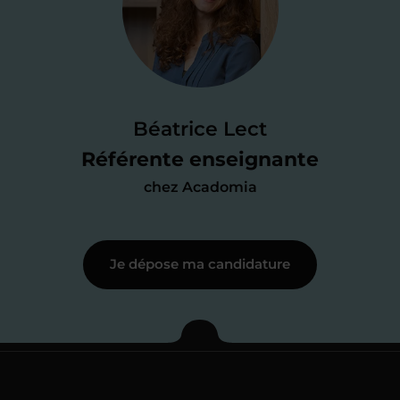
candidature
Je passe un
test de 15 minutes
pour
faire le point sur mes
connaissances
des programmes scolaires
(et pouvoir
Béatrice Lect
me mettre à jour au besoin) et
Référente enseignante
j’échange en direct avec un chargé de
chez Acadomia
recrutement
pour lui faire part de
ma
motivation à enseigner
.
Je dépose ma candidature
Étape 3
Je commence mes
cours