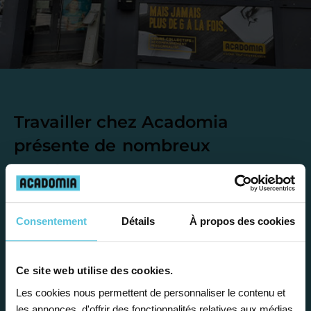
Travailler chez Acadomia
présente de
nombreux
avantages
Consentement
Détails
À propos des cookies
Ce site web utilise des cookies.
Enseignez près de chez vous, selon
Les cookies nous permettent de personnaliser le contenu et
vos horaires
les annonces, d'offrir des fonctionnalités relatives aux médias