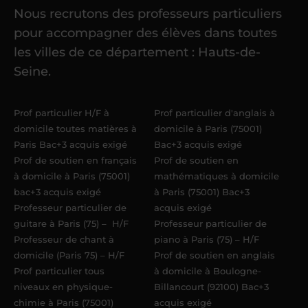
Nous recrutons des professeurs particuliers
Une fois ma candidature validée,
mon
pour accompagner des élèves dans toutes
référent me confie mes premiers
les villes de ce département : Hauts-de-
élèves
dans un délai de
6 jours
Seine.
maximum
. Me voilà enseignant(e)
Acadomia.
Prof particulier H/F à
Prof particulier d'anglais à
domicile toutes matières à
domicile à Paris (75001)
Paris Bac+3 acquis exigé
Bac+3 acquis exigé
Prof de soutien en français
Prof de soutien en
à domicile à Paris (75001)
mathématiques à domicile
bac+3 acquis exigé
à Paris (75001) Bac+3
Professeur particulier de
acquis exigé
guitare à Paris (75) – H/F
Professeur particulier de
Professeur de chant à
piano à Paris (75) – H/F
domicile (Paris 75) – H/F
Prof de soutien en anglais
Prof particulier tous
à domicile à Boulogne-
niveaux en physique-
Billancourt (92100) Bac+3
chimie à Paris (75001)
acquis exigé