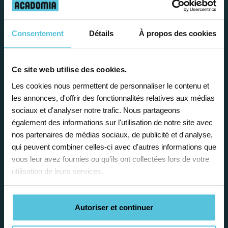
présente de
nombreux
avantages
Consentement
Détails
À propos des cookies
Ce site web utilise des cookies.
Les cookies nous permettent de personnaliser le contenu et
les annonces, d'offrir des fonctionnalités relatives aux médias
Enseignez près de chez vous, selon
sociaux et d'analyser notre trafic. Nous partageons
également des informations sur l'utilisation de notre site avec
vos horaires
nos partenaires de médias sociaux, de publicité et d'analyse,
Afin de garantir le meilleur
qui peuvent combiner celles-ci avec d'autres informations que
accompagnement, nous organisons votre
vous leur avez fournies ou qu'ils ont collectées lors de votre
emploi du temps en fonction de votre profil,
utilisation de leurs services.
vos disponibilités et votre flexibilité.
Autoriser et continuer