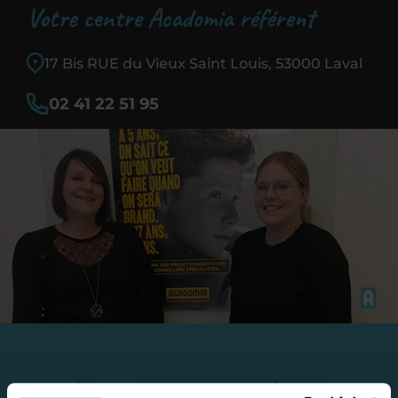
Votre centre Acadomia référent
17 Bis RUE du Vieux Saint Louis, 53000 Laval
02 41 22 51 95
Travailler chez Acadomia