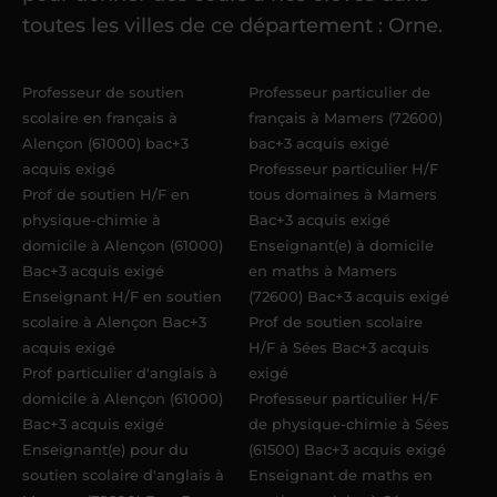
référent me confie mes premiers
toutes les villes de ce département : Orne.
élèves
dans un délai de
6 jours
maximum
. Me voilà enseignant(e)
Professeur de soutien
Professeur particulier de
Acadomia.
scolaire en français à
français à Mamers (72600)
Alençon (61000) bac+3
bac+3 acquis exigé
acquis exigé
Professeur particulier H/F
Prof de soutien H/F en
tous domaines à Mamers
physique-chimie à
Bac+3 acquis exigé
domicile à Alençon (61000)
Enseignant(e) à domicile
Bac+3 acquis exigé
en maths à Mamers
Enseignant H/F en soutien
(72600) Bac+3 acquis exigé
scolaire à Alençon Bac+3
Prof de soutien scolaire
acquis exigé
H/F à Sées Bac+3 acquis
Prof particulier d'anglais à
exigé
domicile à Alençon (61000)
Professeur particulier H/F
Bac+3 acquis exigé
de physique-chimie à Sées
Enseignant(e) pour du
(61500) Bac+3 acquis exigé
soutien scolaire d'anglais à
Enseignant de maths en