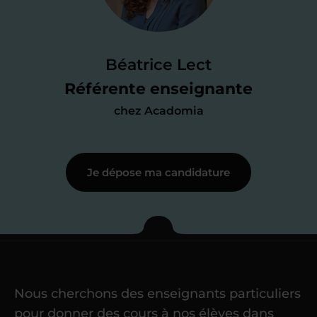
Je passe un
test de 15 minutes
pour
faire le point sur mes
connaissances
des programmes scolaires
(et pouvoir
Béatrice Lect
me mettre à jour au besoin) et
Référente enseignante
j’échange en direct avec un chargé de
chez Acadomia
recrutement
pour lui faire part de
ma
motivation à enseigner
.
Je dépose ma candidature
Étape 3
Je commence mes
cours
Nous cherchons des enseignants particuliers
Une fois ma candidature validée,
mon
pour donner des cours à nos élèves dans