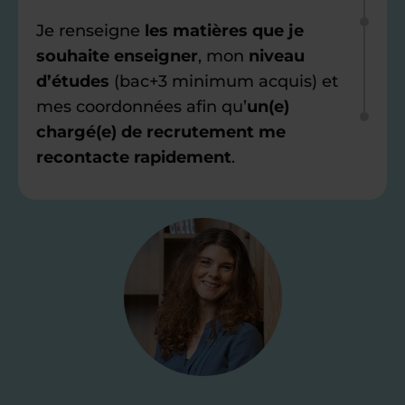
Je renseigne
les matières que je
souhaite enseigner
, mon
niveau
d’études
(bac+3 minimum acquis) et
mes coordonnées afin qu’
un(e)
chargé(e) de recrutement me
recontacte rapidement
.
Étape 2
Je valide ma
candidature
Je passe un
test de 15 minutes
pour
faire le point sur mes
connaissances