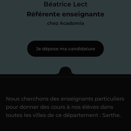
des programmes scolaires
(et pouvoir
Béatrice Lect
me mettre à jour au besoin) et
Référente enseignante
j’échange en direct avec un chargé de
chez Acadomia
recrutement
pour lui faire part de
ma
motivation à enseigner
.
Je dépose ma candidature
Étape 3
Je commence mes
cours
Nous cherchons des enseignants particuliers
Une fois ma candidature validée,
mon
pour donner des cours à nos élèves dans
référent me confie mes premiers
toutes les villes de ce département : Sarthe.
élèves
dans un délai de
6 jours
maximum
. Me voilà enseignant(e)