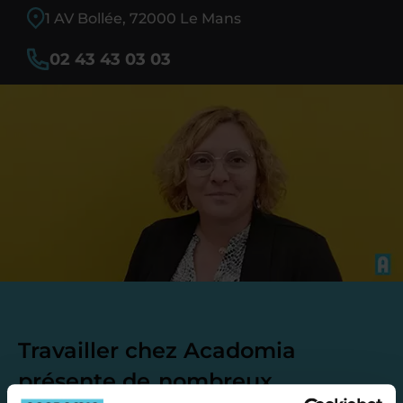
1 AV Bollée, 72000 Le Mans
02 43 43 03 03
Travailler chez Acadomia
présente de
nombreux