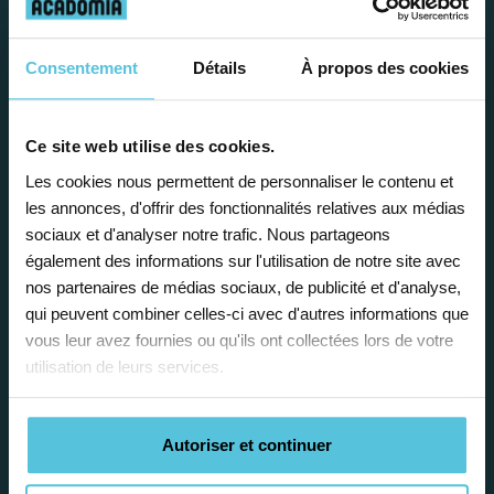
avantages
Consentement
Détails
À propos des cookies
Ce site web utilise des cookies.
Enseignez près de chez vous, selon
Les cookies nous permettent de personnaliser le contenu et
les annonces, d'offrir des fonctionnalités relatives aux médias
vos horaires
sociaux et d'analyser notre trafic. Nous partageons
Afin de garantir le meilleur
également des informations sur l'utilisation de notre site avec
accompagnement, nous organisons votre
nos partenaires de médias sociaux, de publicité et d'analyse,
emploi du temps en fonction de votre profil,
qui peuvent combiner celles-ci avec d'autres informations que
vos disponibilités et votre flexibilité.
vous leur avez fournies ou qu'ils ont collectées lors de votre
utilisation de leurs services.
Autoriser et continuer