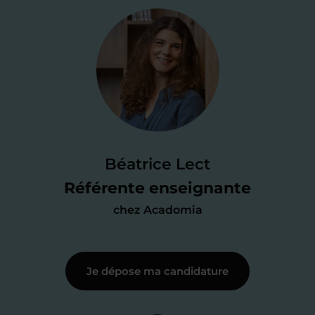
Étape 2
Je valide ma
candidature
Je passe un
test de 15 minutes
pour
faire le point sur mes
connaissances
des programmes scolaires
(et pouvoir
Béatrice Lect
me mettre à jour au besoin) et
Référente enseignante
j’échange en direct avec un chargé de
chez Acadomia
recrutement
pour lui faire part de
ma
motivation à enseigner
.
Je dépose ma candidature
Étape 3