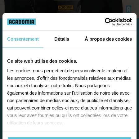
Consentement
Détails
À propos des cookies
Travailler chez Acadomia
présente de
nombreux
Ce site web utilise des cookies.
avantages
Les cookies nous permettent de personnaliser le contenu et
les annonces, d'offrir des fonctionnalités relatives aux médias
sociaux et d'analyser notre trafic. Nous partageons
également des informations sur l'utilisation de notre site avec
nos partenaires de médias sociaux, de publicité et d'analyse,
qui peuvent combiner celles-ci avec d'autres informations que
Enseignez près de chez vous, selon
vous leur avez fournies ou qu'ils ont collectées lors de votre
vos horaires
utilisation de leurs services.
Afin de garantir le meilleur