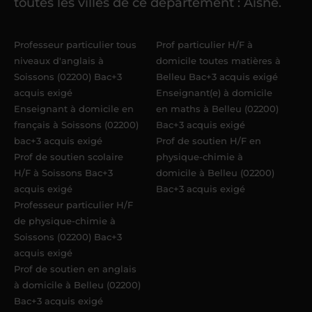
toutes les villes de ce département : Aisne.
élèves
dans un délai de
6 jours
maximum
. Me voilà enseignant(e)
Professeur particulier tous
Prof particulier H/F à
Acadomia.
niveaux d'anglais à
domicile toutes matières à
Soissons (02200) Bac+3
Belleu Bac+3 acquis exigé
acquis exigé
Enseignant(e) à domicile
Enseignant à domicile en
en maths à Belleu (02200)
français à Soissons (02200)
Bac+3 acquis exigé
bac+3 acquis exigé
Prof de soutien H/F en
Prof de soutien scolaire
physique-chimie à
H/F à Soissons Bac+3
domicile à Belleu (02200)
acquis exigé
Bac+3 acquis exigé
Professeur particulier H/F
de physique-chimie à
Soissons (02200) Bac+3
acquis exigé
Prof de soutien en anglais
à domicile à Belleu (02200)
Bac+3 acquis exigé