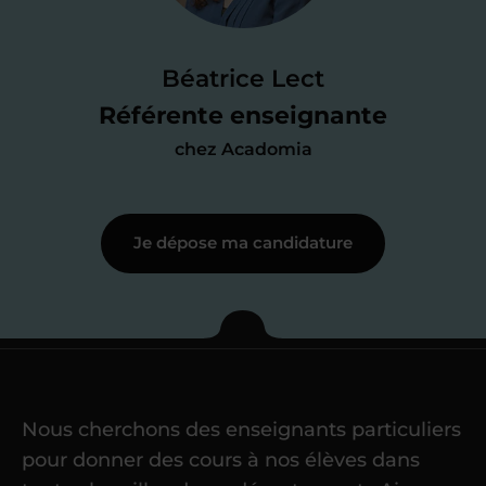
Je passe un
test de 15 minutes
pour
faire le point sur mes
connaissances
des programmes scolaires
(et pouvoir
Béatrice Lect
me mettre à jour au besoin) et
Référente enseignante
j’échange en direct avec un chargé de
chez Acadomia
recrutement
pour lui faire part de
ma
motivation à enseigner
.
Je dépose ma candidature
Étape 3
Je commence mes
cours
Nous cherchons des enseignants particuliers
Une fois ma candidature validée,
mon
pour donner des cours à nos élèves dans
référent me confie mes premiers