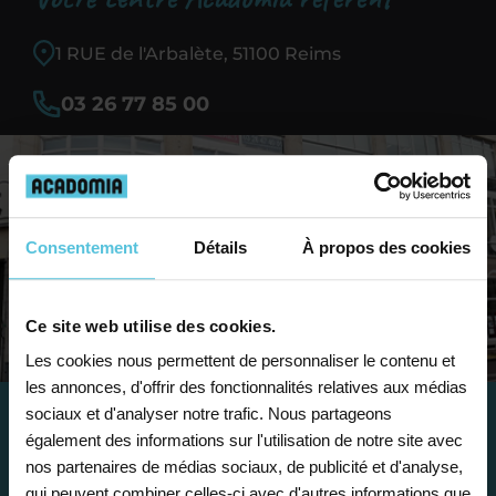
1 RUE de l'Arbalète, 51100 Reims
03 26 77 85 00
Consentement
Détails
À propos des cookies
Ce site web utilise des cookies.
Les cookies nous permettent de personnaliser le contenu et
les annonces, d'offrir des fonctionnalités relatives aux médias
sociaux et d'analyser notre trafic. Nous partageons
également des informations sur l'utilisation de notre site avec
Travailler chez Acadomia
nos partenaires de médias sociaux, de publicité et d'analyse,
qui peuvent combiner celles-ci avec d'autres informations que