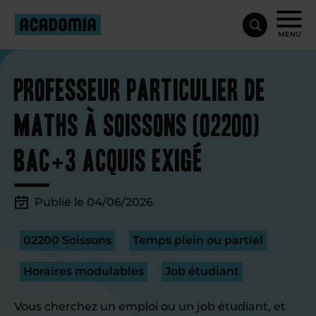
MENU
Professeur particulier de
maths à Soissons (02200)
Bac+3 acquis exigé
Publié le 04/06/2026
02200 Soissons
Temps plein ou partiel
Horaires modulables
Job étudiant
Vous cherchez un emploi ou un job étudiant, et