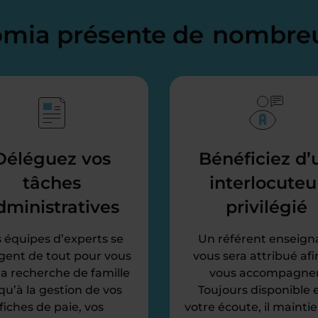
domia présente de
nombreu
Déléguez vos
Bénéficiez d’
tâches
interlocuteu
dministratives
privilégié
 équipes d’experts se
Un référent enseign
gent de tout pour vous
vous sera attribué afi
 la recherche de famille
vous accompagner
qu’à la gestion de vos
Toujours disponible e
fiches de paie, vos
votre écoute, il mainti