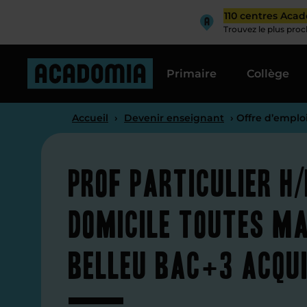
110 centres Aca
Trouvez le plus pro
Primaire
Collège
Accueil
›
Devenir enseignant
› Offre d’emplo
Prof particulier H/
domicile toutes ma
Belleu Bac+3 acqui