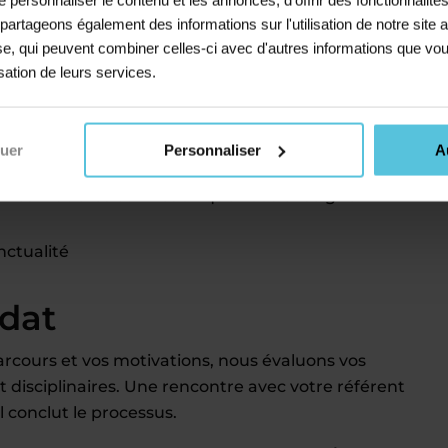
s partageons également des informations sur l'utilisation de notre sit
avec un autre emploi
yse, qui peuvent combiner celles-ci avec d'autres informations que vou
isation de leurs services.
és comme professeur
nuer
Personnaliser
A
r les matières et niveaux que vous enseignez
ctualité
idat
rcours et vos motivations, nous évaluons vos
disciplinaires. Une rencontre avec votre référent
 conclut le processus.