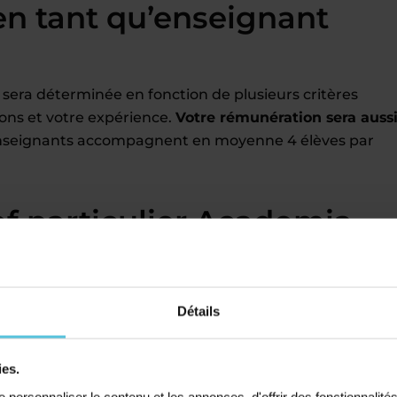
en tant qu’enseignant
 sera déterminée en fonction de plusieurs critères
ions et votre expérience.
Votre rémunération sera auss
nseignants accompagnent en moyenne 4 élèves par
f particulier Acadomia
 géographiques que vous choisissez
e CV
 mois, fonction du nombre d’élèves que vous souhaitez
Détails
en charge
par Acadomia (charges, cotisation retraite, et
ition et une application mobile pour gérer vos cours
ies.
lectifs ou des stages de vacances en centre, ou même e
personnaliser le contenu et les annonces, d'offrir des fonctionnalité