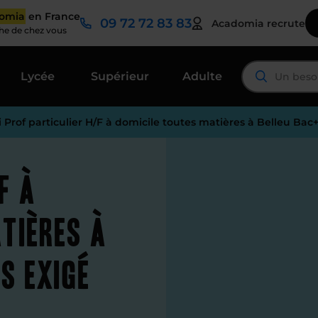
domia
en France
09 72 72 83 83
Acadomia recrute
che de chez vous
Lycée
Supérieur
Adulte
i Prof particulier H/F à domicile toutes matières à Belleu Bac
F à
tières à
s exigé