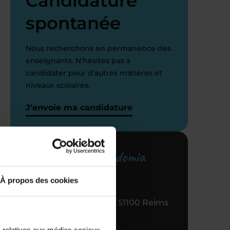
Candidature
spontanée
Nous recherchons en permanence des
enseignants. N’hésitez pas à
i
candidater pour d’autres matières et
niveaux scolaires.
J’envoie ma candidature
Votre centre Acadomia
référent
À propos des cookies
c.)
1 RUE de l'Arbalète, 51100 Reims
n
03 26 77 85 00
s relatives aux médias sociaux