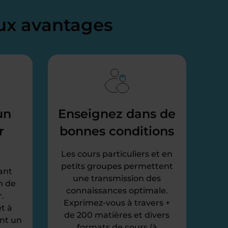
x avantages
un
Enseignez dans de
r
bonnes conditions
Les cours particuliers et en
petits groupes permettent
ant
une transmission des
n de
connaissances optimale.
.
Exprimez-vous à travers +
t à
de 200 matières et divers
ent un
formats de cours (à