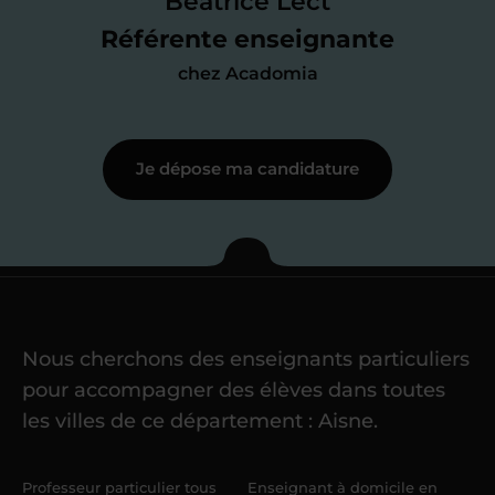
Béatrice Lect
me mettre à jour au besoin) et
Référente enseignante
j’échange en direct avec un chargé de
chez Acadomia
recrutement
pour lui faire part de
ma
motivation à enseigner
.
Je dépose ma candidature
Étape 3
Je commence mes
cours
Nous cherchons des enseignants particuliers
Une fois ma candidature validée,
mon
pour accompagner des élèves dans toutes
référent me confie mes premiers
les villes de ce département : Aisne.
élèves
dans un délai de
6 jours
maximum
. Me voilà enseignant(e)
Professeur particulier tous
Enseignant à domicile en
Acadomia.