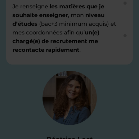
Je renseigne
les matières que je
souhaite enseigner
, mon
niveau
d’études
(bac+3 minimum acquis) et
mes coordonnées afin qu’
un(e)
chargé(e) de recrutement me
recontacte rapidement
.
Étape 2
Je valide ma
candidature
Je passe un
test de 15 minutes
pour
faire le point sur mes
connaissances
des programmes scolaires
(et pouvoir