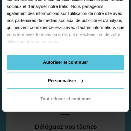
sociaux et d'analyser notre trafic. Nous partageons
également des informations sur l'utilisation de notre site avec
nos partenaires de médias sociaux, de publicité et d'analyse,
qui peuvent combiner celles-ci avec d'autres informations que
vous leur avez fournies ou qu'ils ont collectées lors de votre
Enseignez près de chez vous, selon
utilisation de leurs services.
vos horaires
Afin de garantir le meilleur
Autoriser et continuer
accompagnement, nous organisons votre
emploi du temps en fonction de votre profil,
vos disponibilités et votre flexibilité.
Personnaliser
Tout refuser et continuer
Déléguez vos tâches