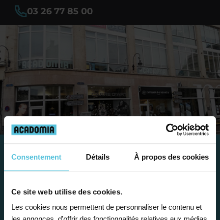
03 26 77 85 00
Consentement
Détails
À propos des cookies
Travailler chez Acadomia
présente de
nombreux
Ce site web utilise des cookies.
avantages
Les cookies nous permettent de personnaliser le contenu et
les annonces, d'offrir des fonctionnalités relatives aux médias