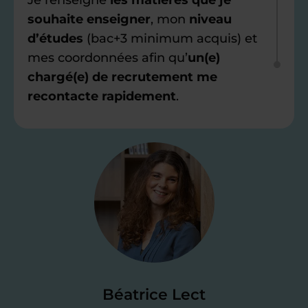
souhaite enseigner
, mon
niveau
d’études
(bac+3 minimum acquis) et
mes coordonnées afin qu’
un(e)
chargé(e) de recrutement me
recontacte rapidement
.
Étape 2
Je valide ma
candidature
Je passe un
test de 15 minutes
pour
faire le point sur mes
connaissances
des programmes scolaires
(et pouvoir
Béatrice Lect