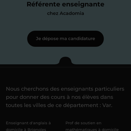
me mettre à jour au besoin) et
Référente enseignante
j’échange en direct avec un chargé de
chez Acadomia
recrutement
pour lui faire part de
ma
motivation à enseigner
.
Je dépose ma candidature
Étape 3
Je commence mes
cours
Nous cherchons des enseignants particuliers
Une fois ma candidature validée,
mon
pour donner des cours à nos élèves dans
référent me confie mes premiers
toutes les villes de ce département : Var.
élèves
dans un délai de
6 jours
maximum
. Me voilà enseignant(e)
Enseignant d'anglais à
Prof de soutien en
Acadomia.
domicile à Brignoles
mathématiques à domicile