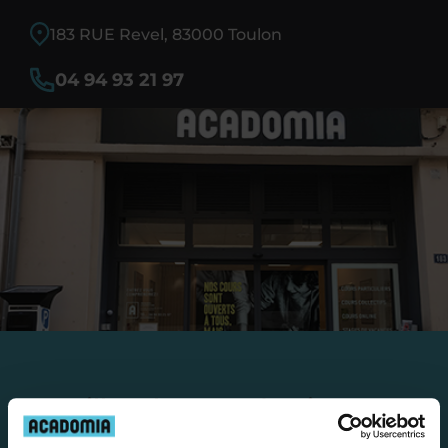
183 RUE Revel, 83000 Toulon
04 94 93 21 97
Travailler chez Acadomia
présente de
nombreux