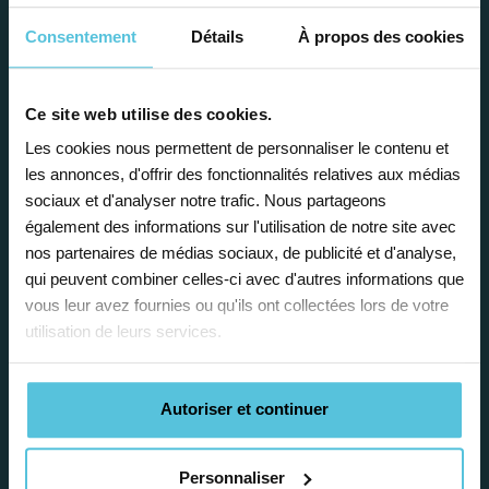
avantages
Consentement
Détails
À propos des cookies
Ce site web utilise des cookies.
Les cookies nous permettent de personnaliser le contenu et
les annonces, d'offrir des fonctionnalités relatives aux médias
Enseignez près de chez vous, selon
sociaux et d'analyser notre trafic. Nous partageons
également des informations sur l'utilisation de notre site avec
vos horaires
nos partenaires de médias sociaux, de publicité et d'analyse,
Afin de garantir le meilleur
qui peuvent combiner celles-ci avec d'autres informations que
accompagnement, nous organisons votre
vous leur avez fournies ou qu'ils ont collectées lors de votre
emploi du temps en fonction de votre profil,
utilisation de leurs services.
vos disponibilités et votre flexibilité.
Autoriser et continuer
Personnaliser