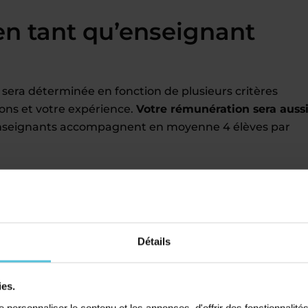
en tant qu’enseignant
 sera déterminée en fonction de plusieurs critères
ions et votre expérience.
Votre rémunération sera auss
nseignants accompagnent en moyenne 4 élèves par
f particulier Acadomia
 zones géographiques de votre choix
 sur votre CV
Détails
au nombre d’élèves accompagnés
gralité des
formalités administratives
ies.
iques et à une appli mobile de suivi
personnaliser le contenu et les annonces, d'offrir des fonctionnalité