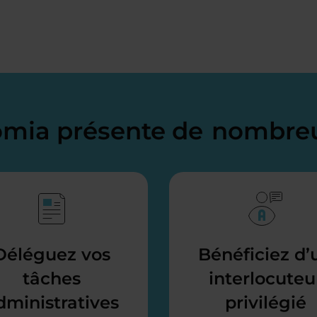
domia présente de
nombreu
Déléguez vos
Bénéficiez d’
tâches
interlocuteu
dministratives
privilégié