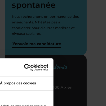
spontanée
Nous recherchons en permanence des
enseignants. N’hésitez pas à
candidater pour d’autres matières et
niveaux scolaires.
i
J’envoie ma candidature
Votre centre Acadomia
référent
À propos des cookies
16 BD des Poilus, 13100 Aix en
Provence
04 42 91 52 10
s relatives aux médias sociaux