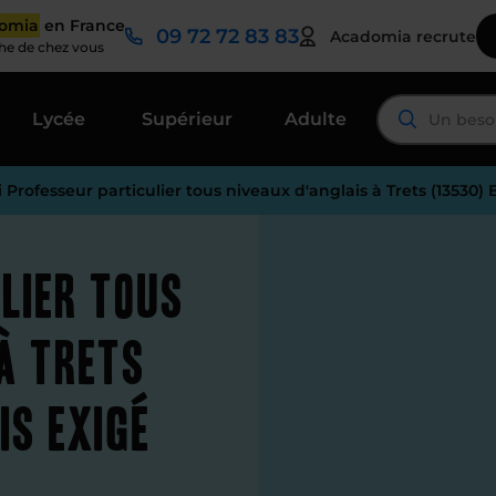
domia
en France
09 72 72 83 83
Acadomia recrute
che de chez vous
Lycée
Supérieur
Adulte
 Professeur particulier tous niveaux d'anglais à Trets (13530)
lier tous
à Trets
is exigé