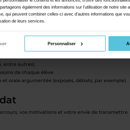
ntre ou en stage collectif pendant les vacances
s partageons également des informations sur l'utilisation de notre sit
 activité parallèle
yse, qui peuvent combiner celles-ci avec d'autres informations que vou
isation de leurs services.
és comme professeur
nuer
Personnaliser
A
en lien avec les classes concernées (lecture analytiqu
 entre autres)
esoins de chaque élève
te et orale argumentée (exposés, débats, par exemple)
idat
arcours, vos motivations et votre envie de transmettre