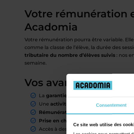
Votre rémunération 
Acadomia
Votre rémunération pourra être variable. Elle
comme la classe de l’élève, la durée des sess
tributaire du nombre d’élèves suivis
: nos e
semaine.
Vos avantages de pro
La
garantie d’avoir des élèves
dans les
Une
activité complémentaire
reconnue
Consentement
Rémunération mensuelle stable
liée 
Prise en charge
par nos soins de l’inté
Ce site web utilise des cook
Accès à des
contenus pédagogiques
un
Les cookies nous permettent de 