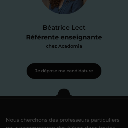
Je passe un
test de 15 minutes
pour
faire le point sur mes
connaissances
des programmes scolaires
(et pouvoir
Béatrice Lect
me mettre à jour au besoin) et
Référente enseignante
j’échange en direct avec un chargé de
chez Acadomia
recrutement
pour lui faire part de
ma
motivation à enseigner
.
Je dépose ma candidature
Étape 3
Je commence mes
cours
Nous cherchons des professeurs particuliers
Une fois ma candidature validée,
mon
pour accompagner des élèves dans toutes