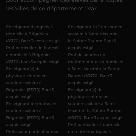
référent me confie mes premiers
les villes de ce département : Var.
élèves
dans un délai de
6 jours
maximum
. Me voilà enseignant(e)
Enseignant d'anglais à
Enseignant H/F en soutien
Acadomia.
domicile à Brignoles
scolaire à Saint-Maximin-
(83170) Bac+3 acquis exigé
la-Sainte-Baume Bac+3
Prof particulier de français
acquis exigé
à domicile à Brignoles
Prof de soutien en
(83170) bac+3 acquis exigé
mathématiques à domicile
Enseignant(e) de
à Saint-Maximin-la-Sainte-
physique-chimie en
Baume (83470) Bac+3
soutien scolaire à
acquis exigé
Brignoles (83170) Bac+3
Enseignant(e) de
acquis exigé
physique-chimie en
Enseignant de maths en
soutien scolaire à Saint-
soutien scolaire à
Maximin-la-Sainte-Baume
Brignoles (83170) Bac+3
(83470) Bac+3 acquis exigé
acquis exigé
Prof particulier à domicile
Professeur particulier tous
en mathématiques à