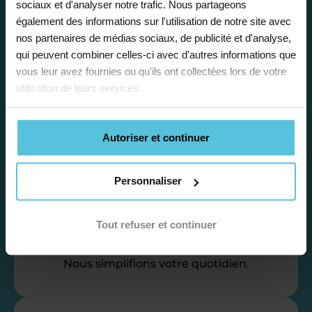
sociaux et d'analyser notre trafic. Nous partageons
emploi du temps en fonction de votre profil,
également des informations sur l'utilisation de notre site avec
vos disponibilités et votre flexibilité.
nos partenaires de médias sociaux, de publicité et d'analyse,
qui peuvent combiner celles-ci avec d'autres informations que
vous leur avez fournies ou qu'ils ont collectées lors de votre
utilisation de leurs services.
Autoriser et continuer
Déléguez vos tâches
administratives
Personnaliser
Nos équipes d’experts se chargent de tout
pour vous ! De la recherche de famille
Tout refuser et continuer
jusqu’à la gestion de vos fiches de paie, vos
récapitulatifs mensuel, vos attestation…
Nous simplifions votre quotidien.