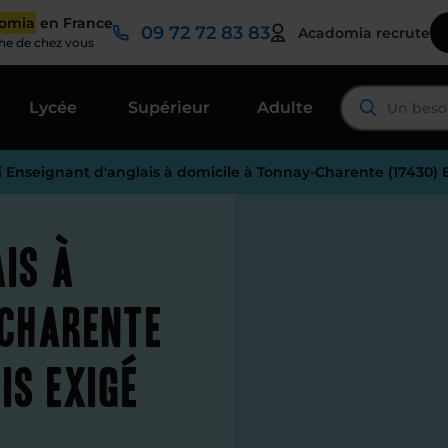
domia
en France
09 72 72 83 83
Acadomia recrute
che de chez vous
Lycée
Supérieur
Adulte
i Enseignant d'anglais à domicile à Tonnay-Charente (17430) 
is à
-Charente
is exigé