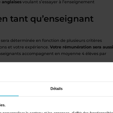
e anglaises
voulant s’essayer à l’enseignement
en tant qu’enseignant
 sera déterminée en fonction de plusieurs critères
ions et votre expérience.
Votre rémunération sera auss
nseignants accompagnent en moyenne 4 élèves par
f particulier Acadomia
 zones géographiques de votre choix
Détails
 sur votre CV
au nombre d’élèves accompagnés
ies.
gralité des
formalités administratives
personnaliser le contenu et les annonces, d'offrir des fonctionnalité