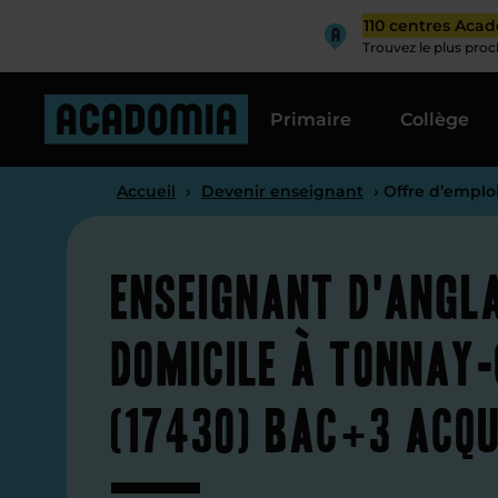
110 centres Aca
Trouvez le plus pro
Primaire
Collège
Accueil
›
Devenir enseignant
› Offre d’emplo
Enseignant d'angla
domicile à Tonnay
(17430) Bac+3 acqu