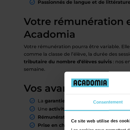
Passionnés de langue et de littératur
Votre rémunération 
Acadomia
Votre rémunération pourra être variable. Elle
comme la classe de l’élève, la durée des sess
tributaire du nombre d’élèves suivis
: nos e
semaine.
Vos avantages de pro
La
garantie d’avoir des élèves
dans les
Consentement
Une
activité complémentaire
reconnue
Rémunération mensuelle stable
liée 
Ce site web utilise des cook
Prise en charge
par nos soins de l’inté
Les cookies nous permettent de 