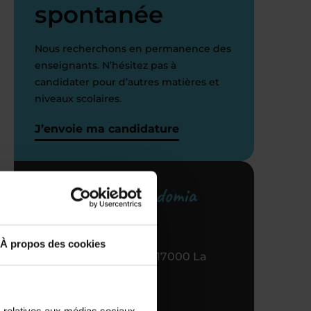
spontanée
Nous recherchons en permanence des
enseignants. N’hésitez pas à
candidater pour d’autres matières et
niveaux scolaires.
J’envoie ma candidature
i
Votre centre Acadomia
référent
À propos des cookies
51 RUE Villleneuve, 17000 La
Rochelle
05 46 43 58 00
s relatives aux médias sociaux