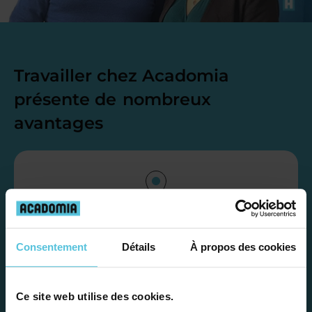
Travailler chez Acadomia
présente de
nombreux
avantages
Enseignez près de chez vous, selon
Consentement
Détails
À propos des cookies
vos horaires
Afin de garantir le meilleur
Ce site web utilise des cookies.
accompagnement, nous organisons votre