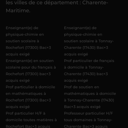
les villes de ce département : Charente-
élèves
dans un délai de
6 jours
Maritime.
maximum
. Me voilà enseignant(e)
Acadomia.
Enseignant(e) de
Enseignant(e) de
physique-chimie en
physique-chimie en
soutien scolaire à
soutien scolaire à Tonnay-
Rochefort (17300) Bac+3
Charente (17430) Bac+3
acquis exigé
acquis exigé
Enseignant(e) en soutien
Prof particulier de français
scolaire pour du français à
à domicile à Tonnay-
Rochefort (17300) bac+3
Charente (17430) bac+3
acquis exigé
acquis exigé
Prof particulier à domicile
Prof de soutien en
en mathématiques à
mathématiques à domicile
Rochefort (17300) Bac+3
à Tonnay-Charente (17430)
acquis exigé
Bac+3 acquis exigé
Prof particulier H/F à
Professeur particulier H/F
domicile toutes matières à
tous domaines à Tonnay-
Rochefort Bac+3 acquis
Charente Bac+3 acquis