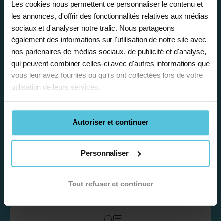
emploi du temps en fonction de votre profil,
Les cookies nous permettent de personnaliser le contenu et
vos disponibilités et votre flexibilité.
les annonces, d'offrir des fonctionnalités relatives aux médias
sociaux et d'analyser notre trafic. Nous partageons
également des informations sur l'utilisation de notre site avec
nos partenaires de médias sociaux, de publicité et d'analyse,
qui peuvent combiner celles-ci avec d'autres informations que
vous leur avez fournies ou qu'ils ont collectées lors de votre
utilisation de leurs services.
Déléguez vos tâches
administratives
Autoriser et continuer
Nos équipes d’experts se chargent de tout
pour vous ! De la recherche de famille
Personnaliser
jusqu’à la gestion de vos fiches de paie, vos
récapitulatifs mensuel, vos attestation…
Nous simplifions votre quotidien.
Tout refuser et continuer