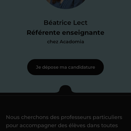
Je passe un
test de 15 minutes
pour
faire le point sur mes
connaissances
des programmes scolaires
(et pouvoir
Béatrice Lect
me mettre à jour au besoin) et
Référente enseignante
j’échange en direct avec un chargé de
chez Acadomia
recrutement
pour lui faire part de
ma
motivation à enseigner
.
Je dépose ma candidature
Étape 3
Je commence mes
cours
Nous cherchons des professeurs particuliers
Une fois ma candidature validée,
mon
pour accompagner des élèves dans toutes
référent me confie mes premiers