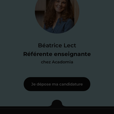
Je valide ma
candidature
Je passe un
test de 15 minutes
pour
faire le point sur mes
connaissances
des programmes scolaires
(et pouvoir
Béatrice Lect
me mettre à jour au besoin) et
Référente enseignante
j’échange en direct avec un chargé de
chez Acadomia
recrutement
pour lui faire part de
ma
motivation à enseigner
.
Je dépose ma candidature
Étape 3
Je commence mes