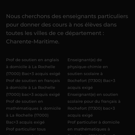
cours
Nous cherchons des enseignants particuliers
Une fois ma candidature validée,
mon
pour donner des cours à nos élèves dans
référent me confie mes premiers
toutes les villes de ce département :
élèves
dans un délai de
6 jours
Charente-Maritime.
maximum
. Me voilà enseignant(e)
Acadomia.
Prof de soutien en anglais
Enseignant(e) de
à domicile à La Rochelle
physique-chimie en
(17000) Bac+3 acquis exigé
soutien scolaire à
Prof de soutien en français
Rochefort (17300) Bac+3
à domicile à La Rochelle
acquis exigé
(17000) bac+3 acquis exigé
Enseignant(e) en soutien
Prof de soutien en
scolaire pour du français à
mathématiques à domicile
Rochefort (17300) bac+3
à La Rochelle (17000)
acquis exigé
Bac+3 acquis exigé
Prof particulier à domicile
Prof particulier tous
en mathématiques à