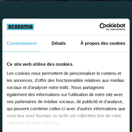
Travailler chez Acadomia
présente de
nombreux
avantages
Consentement
Détails
À propos des cookies
Ce site web utilise des cookies.
Les cookies nous permettent de personnaliser le contenu et
les annonces, d'offrir des fonctionnalités relatives aux médias
sociaux et d'analyser notre trafic. Nous partageons
Enseignez près de chez vous, selon
également des informations sur l'utilisation de notre site avec
vos horaires
nos partenaires de médias sociaux, de publicité et d'analyse,
qui peuvent combiner celles-ci avec d'autres informations que
Afin de garantir le meilleur
vous leur avez fournies ou qu'ils ont collectées lors de votre
accompagnement, nous organisons votre
utilisation de leurs services.
emploi du temps en fonction de votre profil,
vos disponibilités et votre flexibilité.