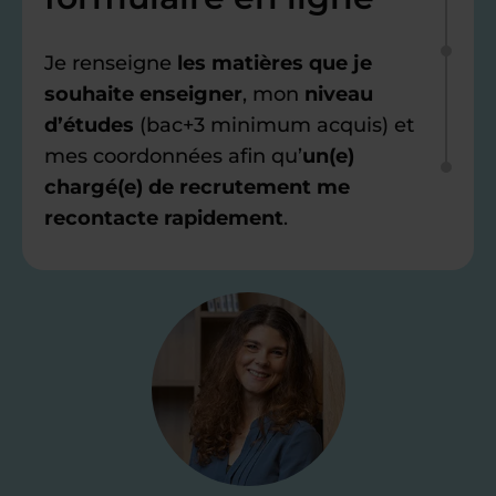
Je renseigne
les matières que je
souhaite enseigner
, mon
niveau
d’études
(bac+3 minimum acquis) et
mes coordonnées afin qu’
un(e)
chargé(e) de recrutement me
recontacte rapidement
.
Étape 2
Je valide ma
candidature
Je passe un
test de 15 minutes
pour