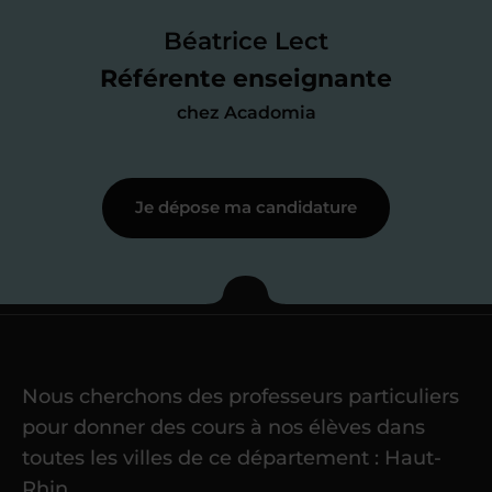
faire le point sur mes
connaissances
des programmes scolaires
(et pouvoir
Béatrice Lect
me mettre à jour au besoin) et
Référente enseignante
j’échange en direct avec un chargé de
chez Acadomia
recrutement
pour lui faire part de
ma
motivation à enseigner
.
Je dépose ma candidature
Étape 3
Je commence mes
cours
Nous cherchons des professeurs particuliers
Une fois ma candidature validée,
mon
pour donner des cours à nos élèves dans
référent me confie mes premiers
toutes les villes de ce département : Haut-
élèves
dans un délai de
6 jours
Rhin.