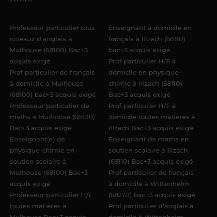
maximum
. Me voilà enseignant(e)
Acadomia.
Professeur particulier tous
Enseignant à domicile en
niveaux d'anglais à
français à Illzach (68110)
Mulhouse (68100) Bac+3
bac+3 acquis exigé
acquis exigé
Prof particulier H/F à
Prof particulier de français
domicile en physique-
à domicile à Mulhouse
chimie à Illzach (68110)
(68100) bac+3 acquis exigé
Bac+3 acquis exigé
Professeur particulier de
Prof particulier H/F à
maths à Mulhouse (68100)
domicile toutes matières à
Bac+3 acquis exigé
Illzach Bac+3 acquis exigé
Enseignant(e) de
Enseignant de maths en
physique-chimie en
soutien scolaire à Illzach
soutien scolaire à
(68110) Bac+3 acquis exigé
Mulhouse (68100) Bac+3
Prof particulier de français
acquis exigé
à domicile à Wittenheim
Professeur particulier H/F
(68270) bac+3 acquis exigé
toutes matières à
Prof particulier d'anglais à
Mulhouse Bac+3 acquis
domicile à Wittenheim