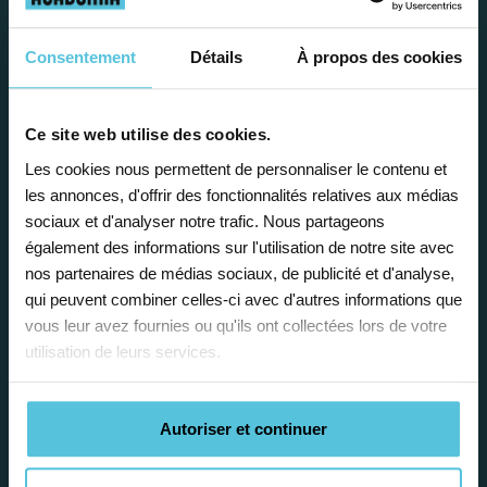
avantages
Consentement
Détails
À propos des cookies
Ce site web utilise des cookies.
Les cookies nous permettent de personnaliser le contenu et
les annonces, d'offrir des fonctionnalités relatives aux médias
Enseignez près de chez vous, selon
sociaux et d'analyser notre trafic. Nous partageons
vos horaires
également des informations sur l'utilisation de notre site avec
nos partenaires de médias sociaux, de publicité et d'analyse,
Afin de garantir le meilleur
qui peuvent combiner celles-ci avec d'autres informations que
accompagnement, nous organisons votre
vous leur avez fournies ou qu'ils ont collectées lors de votre
emploi du temps en fonction de votre profil,
utilisation de leurs services.
vos disponibilités et votre flexibilité.
Autoriser et continuer