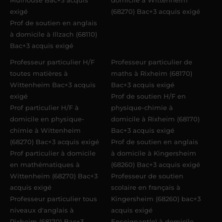
exigé
(68270) Bac+3 acquis exigé
Prof de soutien en anglais
à domicile à Illzach (68110)
Bac+3 acquis exigé
Professeur particulier H/F
Professeur particulier de
toutes matières à
maths à Rixheim (68170)
Wittenheim Bac+3 acquis
Bac+3 acquis exigé
exigé
Prof de soutien H/F en
Prof particulier H/F à
physique-chimie à
domicile en physique-
domicile à Rixheim (68170)
chimie à Wittenheim
Bac+3 acquis exigé
(68270) Bac+3 acquis exigé
Prof de soutien en anglais
Prof particulier à domicile
à domicile à Kingersheim
en mathématiques à
(68260) Bac+3 acquis exigé
Wittenheim (68270) Bac+3
Professeur de soutien
acquis exigé
scolaire en français à
Professeur particulier tous
Kingersheim (68260) bac+3
niveaux d'anglais à
acquis exigé
Rixheim (68170) Bac+3
Enseignant(e) à domicile