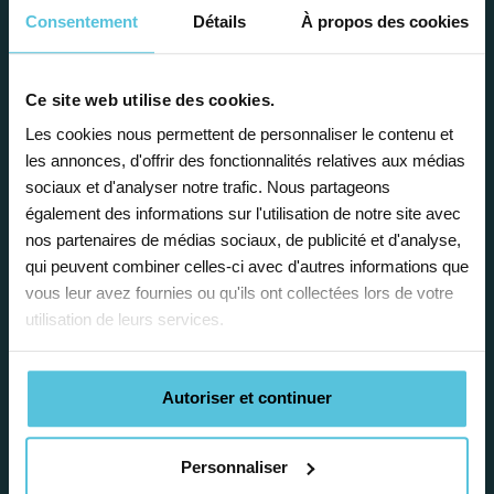
Consentement
Détails
À propos des cookies
Ce site web utilise des cookies.
Les cookies nous permettent de personnaliser le contenu et
Enseignez près de chez vous, selon
les annonces, d'offrir des fonctionnalités relatives aux médias
vos horaires
sociaux et d'analyser notre trafic. Nous partageons
également des informations sur l'utilisation de notre site avec
Afin de garantir le meilleur
nos partenaires de médias sociaux, de publicité et d'analyse,
accompagnement, nous organisons votre
qui peuvent combiner celles-ci avec d'autres informations que
emploi du temps en fonction de votre profil,
vous leur avez fournies ou qu'ils ont collectées lors de votre
vos disponibilités et votre flexibilité.
utilisation de leurs services.
Autoriser et continuer
Personnaliser