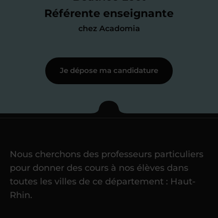
me mettre à jour au besoin) et
Référente enseignante
j’échange en direct avec un chargé de
chez Acadomia
recrutement
pour lui faire part de
ma
motivation à enseigner
.
Je dépose ma candidature
Étape 3
Je commence mes
cours
Nous cherchons des professeurs particuliers
Une fois ma candidature validée,
mon
pour donner des cours à nos élèves dans
référent me confie mes premiers
toutes les villes de ce département : Haut-
élèves
dans un délai de
6 jours
Rhin.
maximum
. Me voilà enseignant(e)
Acadomia.