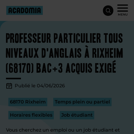
MENU
Professeur particulier tous
niveaux d'anglais à Rixheim
(68170) Bac+3 acquis exigé
Publié le 04/06/2026
68170 Rixheim
Temps plein ou partiel
Horaires flexibles
Job étudiant
Vous cherchez un emploi ou un job étudiant et