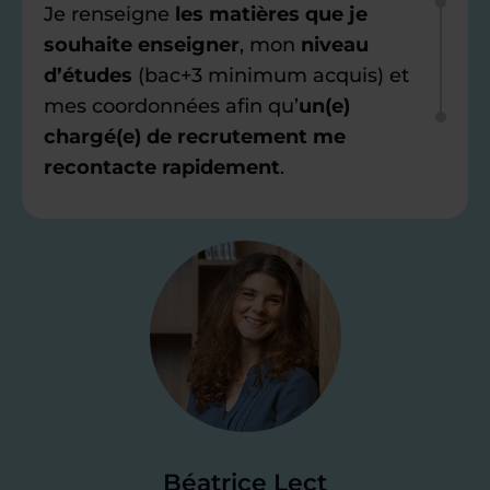
Je renseigne
les matières que je
souhaite enseigner
, mon
niveau
d’études
(bac+3 minimum acquis) et
mes coordonnées afin qu’
un(e)
chargé(e) de recrutement me
recontacte rapidement
.
Étape 2
Je valide ma
candidature
Je passe un
test de 15 minutes
pour
faire le point sur mes
connaissances
des programmes scolaires
(et pouvoir
Béatrice Lect