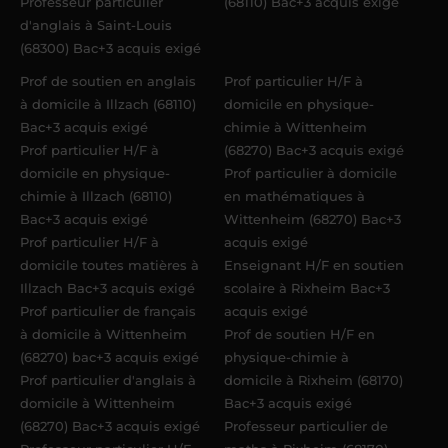
Professeur particulier
(68110) Bac+3 acquis exigé
d'anglais à Saint-Louis
(68300) Bac+3 acquis exigé
Prof de soutien en anglais
Prof particulier H/F à
à domicile à Illzach (68110)
domicile en physique-
Bac+3 acquis exigé
chimie à Wittenheim
Prof particulier H/F à
(68270) Bac+3 acquis exigé
domicile en physique-
Prof particulier à domicile
chimie à Illzach (68110)
en mathématiques à
Bac+3 acquis exigé
Wittenheim (68270) Bac+3
Prof particulier H/F à
acquis exigé
domicile toutes matières à
Enseignant H/F en soutien
Illzach Bac+3 acquis exigé
scolaire à Rixheim Bac+3
Prof particulier de français
acquis exigé
à domicile à Wittenheim
Prof de soutien H/F en
(68270) bac+3 acquis exigé
physique-chimie à
Prof particulier d'anglais à
domicile à Rixheim (68170)
domicile à Wittenheim
Bac+3 acquis exigé
(68270) Bac+3 acquis exigé
Professeur particulier de