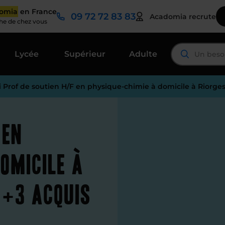
domia
en France
09 72 72 83 83
Acadomia recrute
che de chez vous
Lycée
Supérieur
Adulte
i Prof de soutien H/F en physique-chimie à domicile à Riorges
 en
domicile à
c+3 acquis