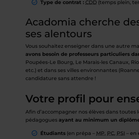
Type de contrat :
CDD
(temps plein, te
Acadomia cherche des
ses alentours
Vous souhaitez enseigner dans une autre ma
avons besoin de professeurs particuliers dan
Poupées-Le Bourg, Le Marais-les Canaux, Ri
etc.) et dans ses villes environnantes (Roann
candidature sans attendre !
Votre profil pour ens
Afin d’accompagner nos élèves dans toutes l
pédagogues
ayant au minimum un diplôme 
Étudiants
(en prépa –
MP
,
PC
,
PSI
– en 