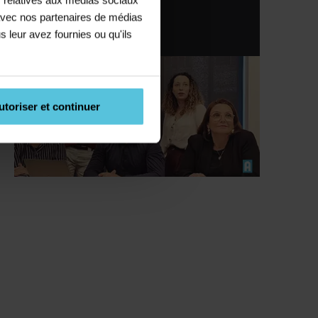
Saint Etienne
e avec nos partenaires de médias
s leur avez fournies ou qu'ils
04 77 21 10 08
utoriser et continuer