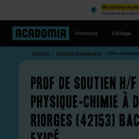
110 centres Aca
Trouvez le plus pro
Primaire
Collège
Accueil
›
Devenir enseignant
› Offre d’emplo
Prof de soutien H/F
physique-chimie à 
Riorges (42153) Ba
exigé