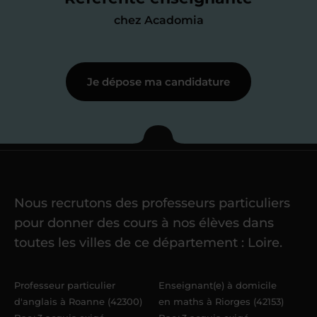
j’échange en direct avec un chargé de
chez Acadomia
recrutement
pour lui faire part de
ma
motivation à enseigner
.
Je dépose ma candidature
Étape 3
Je commence mes
cours
Nous recrutons des professeurs particuliers
Une fois ma candidature validée,
mon
pour donner des cours à nos élèves dans
référent me confie mes premiers
toutes les villes de ce département : Loire.
élèves
dans un délai de
6 jours
maximum
. Me voilà enseignant(e)
Professeur particulier
Enseignant(e) à domicile
Acadomia.
d'anglais à Roanne (42300)
en maths à Riorges (42153)