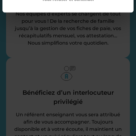
administratives
Nos équipes d’experts se chargent de tout
pour vous ! De la recherche de famille
jusqu’à la gestion de vos fiches de paie, vos
récapitulatifs mensuel, vos attestation…
Nous simplifions votre quotidien.
Bénéficiez d’un interlocuteur
privilégié
Un référent enseignant vous sera attribué
afin de vous accompagner. Toujours
disponible et à votre écoute, il maintient un