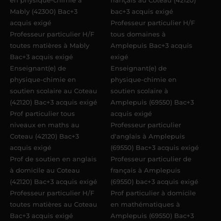
en physique-chimie à
français au Coteau (42120)
Mably (42300) Bac+3
bac+3 acquis exigé
acquis exigé
Professeur particulier H/F
Professeur particulier H/F
tous domaines à
toutes matières à Mably
Amplepuis Bac+3 acquis
Bac+3 acquis exigé
exigé
Enseignant(e) de
Enseignant(e) de
physique-chimie en
physique-chimie en
soutien scolaire au Coteau
soutien scolaire à
(42120) Bac+3 acquis exigé
Amplepuis (69550) Bac+3
Prof particulier tous
acquis exigé
niveaux en maths au
Professeur particulier
Coteau (42120) Bac+3
d'anglais à Amplepuis
acquis exigé
(69550) Bac+3 acquis exigé
Prof de soutien en anglais
Professeur particulier de
à domicile au Coteau
français à Amplepuis
(42120) Bac+3 acquis exigé
(69550) bac+3 acquis exigé
Professeur particulier H/F
Prof particulier à domicile
toutes matières au Coteau
en mathématiques à
Bac+3 acquis exigé
Amplepuis (69550) Bac+3