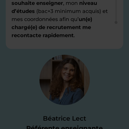
souhaite enseigner
, mon
niveau
d’études
(bac+3 minimum acquis) et
mes coordonnées afin qu’
un(e)
chargé(e) de recrutement me
recontacte rapidement
.
Étape 2
Je valide ma
candidature
Je passe un
test de 15 minutes
pour
faire le point sur mes
connaissances
des programmes scolaires
(et pouvoir
Béatrice Lect
me mettre à jour au besoin) et
Référente enseignante