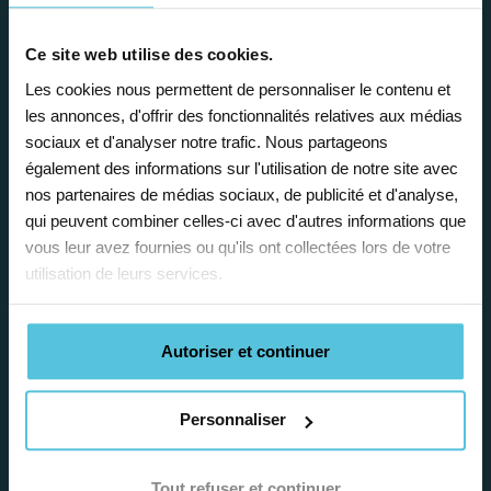
Ce site web utilise des cookies.
Les cookies nous permettent de personnaliser le contenu et
les annonces, d'offrir des fonctionnalités relatives aux médias
Enseignez près de chez vous, selon
sociaux et d'analyser notre trafic. Nous partageons
vos horaires
également des informations sur l'utilisation de notre site avec
nos partenaires de médias sociaux, de publicité et d'analyse,
Afin de garantir le meilleur
qui peuvent combiner celles-ci avec d'autres informations que
accompagnement, nous organisons votre
vous leur avez fournies ou qu'ils ont collectées lors de votre
emploi du temps en fonction de votre profil,
utilisation de leurs services.
vos disponibilités et votre flexibilité.
Autoriser et continuer
Personnaliser
Déléguez vos tâches
Tout refuser et continuer