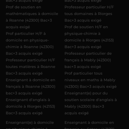
Bac+3 acquis exigé
Bac+3 acquis exigé
Prof de soutien en
Professeur particulier H/F
mathématiques à domicile
tous domaines à Riorges
à Roanne (42300) Bac+3
Bac+3 acquis exigé
acquis exigé
Prof de soutien H/F en
Prof particulier H/F à
physique-chimie à
domicile en physique-
domicile à Riorges (42153)
chimie à Roanne (42300)
Bac+3 acquis exigé
Bac+3 acquis exigé
Professeur particulier de
Professeur particulier H/F
français à Mably (42300)
toutes matières à Roanne
bac+3 acquis exigé
Bac+3 acquis exigé
Prof particulier tous
Enseignant à domicile en
niveaux en maths à Mably
français à Roanne (42300)
(42300) Bac+3 acquis exigé
bac+3 acquis exigé
Enseignant(e) pour du
Enseignant d'anglais à
soutien scolaire d'anglais à
domicile à Riorges (42153)
Mably (42300) Bac+3
Bac+3 acquis exigé
acquis exigé
Enseignant(e) à domicile
Enseignant à domicile en