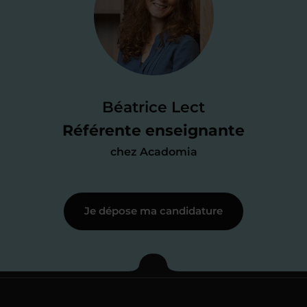
candidature
Je passe un
test de 15 minutes
pour
faire le point sur mes
connaissances
des programmes scolaires
(et pouvoir
Béatrice Lect
me mettre à jour au besoin) et
Référente enseignante
j’échange en direct avec un chargé de
chez Acadomia
recrutement
pour lui faire part de
ma
motivation à enseigner
.
Je dépose ma candidature
Étape 3
Je commence mes
cours