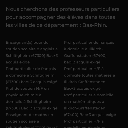
Nous cherchons des professeurs particuliers
Une fois ma candidature validée,
mon
pour accompagner des élèves dans toutes
référent me confie mes premiers
les villes de ce département : Bas-Rhin.
élèves
dans un délai de
6 jours
maximum
. Me voilà enseignant(e)
Enseignant(e) pour du
Prof particulier de français
Acadomia.
soutien scolaire d'anglais à
à domicile à Illkirch-
Schiltigheim (67300) Bac+3
Graffenstaden (67400)
acquis exigé
bac+3 acquis exigé
Prof particulier de français
Prof particulier H/F à
à domicile à Schiltigheim
domicile toutes matières à
(67300) bac+3 acquis exigé
Illkirch-Graffenstaden
Prof de soutien H/F en
Bac+3 acquis exigé
physique-chimie à
Prof particulier à domicile
domicile à Schiltigheim
en mathématiques à
(67300) Bac+3 acquis exigé
Illkirch-Graffenstaden
Enseignant de maths en
(67400) Bac+3 acquis exigé
soutien scolaire à
Prof particulier H/F à
Schiltigheim (67300) Bac+3
domicile en physique-