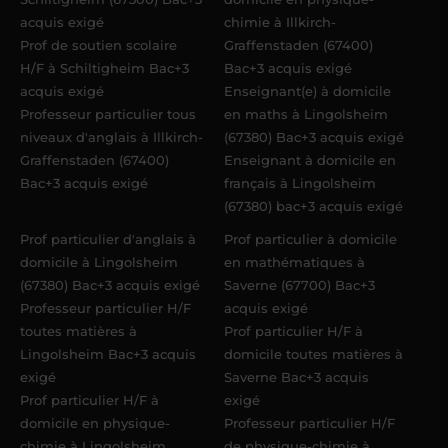
acquis exigé
chimie à Illkirch-
Prof de soutien scolaire
Graffenstaden (67400)
H/F à Schiltigheim Bac+3
Bac+3 acquis exigé
acquis exigé
Enseignant(e) à domicile
Professeur particulier tous
en maths à Lingolsheim
niveaux d'anglais à Illkirch-
(67380) Bac+3 acquis exigé
Graffenstaden (67400)
Enseignant à domicile en
Bac+3 acquis exigé
français à Lingolsheim
(67380) bac+3 acquis exigé
Prof particulier d'anglais à
Prof particulier à domicile
domicile à Lingolsheim
en mathématiques à
(67380) Bac+3 acquis exigé
Saverne (67700) Bac+3
Professeur particulier H/F
acquis exigé
toutes matières à
Prof particulier H/F à
Lingolsheim Bac+3 acquis
domicile toutes matières à
exigé
Saverne Bac+3 acquis
Prof particulier H/F à
exigé
domicile en physique-
Professeur particulier H/F
chimie à Lingolsheim
de physique-chimie à