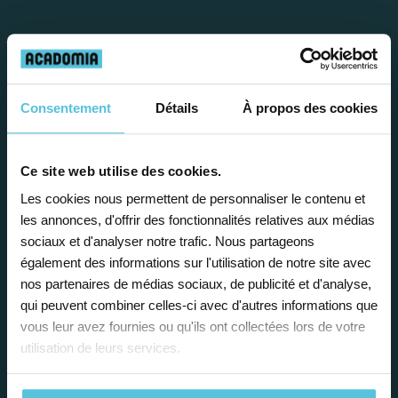
Travailler chez Acadomia
présente de
nombreux
avantages
Consentement
Détails
À propos des cookies
Ce site web utilise des cookies.
Les cookies nous permettent de personnaliser le contenu et
les annonces, d'offrir des fonctionnalités relatives aux médias
sociaux et d'analyser notre trafic. Nous partageons
Enseignez près de chez vous, selon
également des informations sur l'utilisation de notre site avec
vos horaires
nos partenaires de médias sociaux, de publicité et d'analyse,
qui peuvent combiner celles-ci avec d'autres informations que
Afin de garantir le meilleur
vous leur avez fournies ou qu'ils ont collectées lors de votre
accompagnement, nous organisons votre
utilisation de leurs services.
emploi du temps en fonction de votre profil,
vos disponibilités et votre flexibilité.