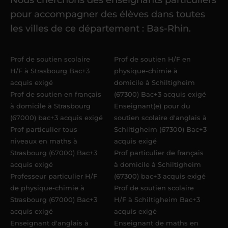
Une fois ma candidature validée,
mon
pour accompagner des élèves dans toutes
référent me confie mes premiers
les villes de ce département : Bas-Rhin.
élèves
dans un délai de
6 jours
maximum
. Me voilà enseignant(e)
Prof de soutien scolaire
Prof de soutien H/F en
Acadomia.
H/F à Strasbourg Bac+3
physique-chimie à
acquis exigé
domicile à Schiltigheim
Prof de soutien en français
(67300) Bac+3 acquis exigé
à domicile à Strasbourg
Enseignant(e) pour du
(67000) bac+3 acquis exigé
soutien scolaire d'anglais à
Prof particulier tous
Schiltigheim (67300) Bac+3
niveaux en maths à
acquis exigé
Strasbourg (67000) Bac+3
Prof particulier de français
acquis exigé
à domicile à Schiltigheim
Professeur particulier H/F
(67300) bac+3 acquis exigé
de physique-chimie à
Prof de soutien scolaire
Strasbourg (67000) Bac+3
H/F à Schiltigheim Bac+3
acquis exigé
acquis exigé
Enseignant d'anglais à
Enseignant de maths en