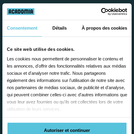
Travailler chez Acadomia
présente de
nombreux
Consentement
Détails
À propos des cookies
avantages
Ce site web utilise des cookies.
Les cookies nous permettent de personnaliser le contenu et
les annonces, d'offrir des fonctionnalités relatives aux médias
sociaux et d'analyser notre trafic. Nous partageons
également des informations sur l'utilisation de notre site avec
Enseignez près de chez vous, selon
nos partenaires de médias sociaux, de publicité et d'analyse,
vos horaires
qui peuvent combiner celles-ci avec d'autres informations que
vous leur avez fournies ou qu'ils ont collectées lors de votre
Afin de garantir le meilleur
utilisation de leurs services.
accompagnement, nous organisons votre
emploi du temps en fonction de votre profil,
vos disponibilités et votre flexibilité.
Autoriser et continuer