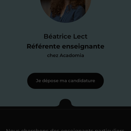
candidature
Je passe un
test de 15 minutes
pour
faire le point sur mes
connaissances
des programmes scolaires
(et pouvoir
Béatrice Lect
me mettre à jour au besoin) et
Référente enseignante
j’échange en direct avec un chargé de
chez Acadomia
recrutement
pour lui faire part de
ma
motivation à enseigner
.
Je dépose ma candidature
Étape 3
Je commence mes
cours
Nous cherchons des enseignants particuliers