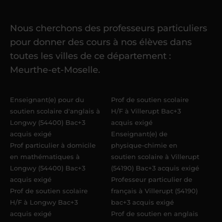
cours
Nous cherchons des professeurs particuliers
Une fois ma candidature validée,
mon
pour donner des cours à nos élèves dans
référent me confie mes premiers
toutes les villes de ce département :
élèves
dans un délai de
6 jours
Meurthe-et-Moselle.
maximum
. Me voilà enseignant(e)
Acadomia.
Enseignant(e) pour du
Prof de soutien scolaire
soutien scolaire d'anglais à
H/F à Villerupt Bac+3
Longwy (54400) Bac+3
acquis exigé
acquis exigé
Enseignant(e) de
Prof particulier à domicile
physique-chimie en
en mathématiques à
soutien scolaire à Villerupt
Longwy (54400) Bac+3
(54190) Bac+3 acquis exigé
acquis exigé
Professeur particulier de
Prof de soutien scolaire
français à Villerupt (54190)
H/F à Longwy Bac+3
bac+3 acquis exigé
acquis exigé
Prof de soutien en anglais