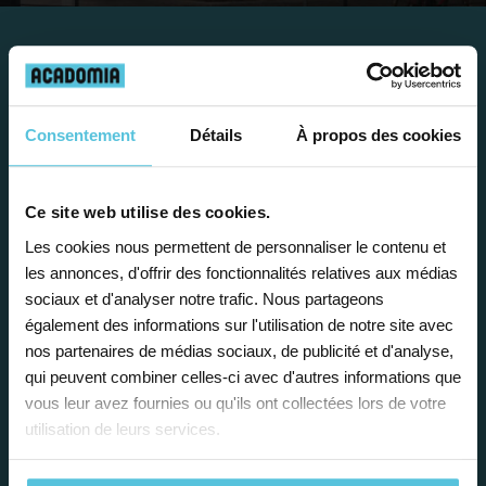
Travailler chez Acadomia
présente de
nombreux
Consentement
Détails
À propos des cookies
avantages
Ce site web utilise des cookies.
Les cookies nous permettent de personnaliser le contenu et
les annonces, d'offrir des fonctionnalités relatives aux médias
sociaux et d'analyser notre trafic. Nous partageons
également des informations sur l'utilisation de notre site avec
Enseignez près de chez vous, selon
nos partenaires de médias sociaux, de publicité et d'analyse,
vos horaires
qui peuvent combiner celles-ci avec d'autres informations que
vous leur avez fournies ou qu'ils ont collectées lors de votre
Afin de garantir le meilleur
utilisation de leurs services.
accompagnement, nous organisons votre
emploi du temps en fonction de votre profil,