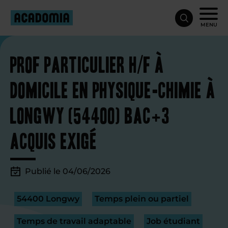
MENU
Prof particulier H/F à
domicile en physique-chimie à
Longwy (54400) Bac+3
acquis exigé
Publié le 04/06/2026
54400 Longwy
Temps plein ou partiel
Temps de travail adaptable
Job étudiant