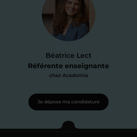
Je valide ma
candidature
Je passe un
test de 15 minutes
pour
faire le point sur mes
connaissances
des programmes scolaires
(et pouvoir
Béatrice Lect
me mettre à jour au besoin) et
Référente enseignante
j’échange en direct avec un chargé de
chez Acadomia
recrutement
pour lui faire part de
ma
motivation à enseigner
.
Je dépose ma candidature
Étape 3
Je commence mes