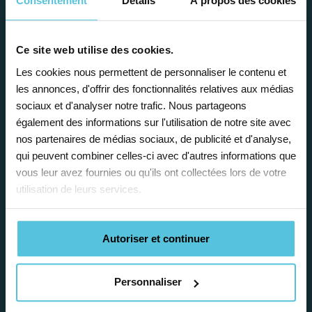
Consentement
Détails
À propos des cookies
Ce site web utilise des cookies.
Enseignez près de chez vous, selon
Les cookies nous permettent de personnaliser le contenu et
les annonces, d'offrir des fonctionnalités relatives aux médias
vos horaires
sociaux et d'analyser notre trafic. Nous partageons
également des informations sur l'utilisation de notre site avec
Afin de garantir le meilleur
nos partenaires de médias sociaux, de publicité et d'analyse,
accompagnement, nous organisons votre
qui peuvent combiner celles-ci avec d'autres informations que
emploi du temps en fonction de votre profil,
vous leur avez fournies ou qu'ils ont collectées lors de votre
vos disponibilités et votre flexibilité.
utilisation de leurs services.
Autoriser et continuer
Personnaliser
Déléguez vos tâches
administratives