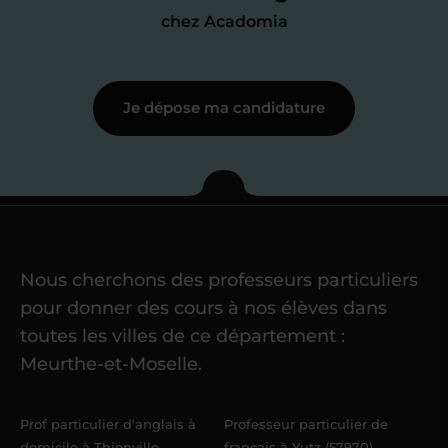
j’échange en direct avec un chargé de
chez Acadomia
recrutement
pour lui faire part de
ma
motivation à enseigner
.
Je dépose ma candidature
Étape 3
Je commence mes
cours
Nous cherchons des professeurs particuliers
Une fois ma candidature validée,
mon
pour donner des cours à nos élèves dans
référent me confie mes premiers
toutes les villes de ce département :
élèves
dans un délai de
6 jours
Meurthe-et-Moselle.
maximum
. Me voilà enseignant(e)
Acadomia.
Prof particulier d'anglais à
Professeur particulier de
domicile à Thionville
français à Yutz (57970)