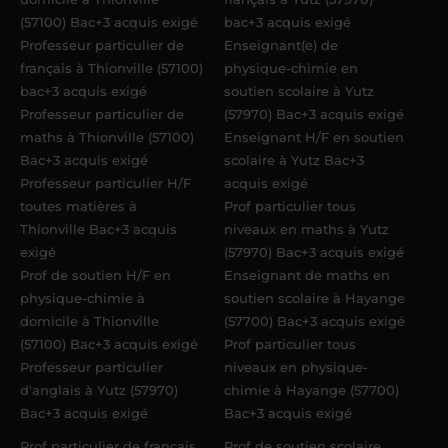
(57100) Bac+3 acquis exigé
bac+3 acquis exigé
Professeur particulier de
Enseignant(e) de
français à Thionville (57100)
physique-chimie en
bac+3 acquis exigé
soutien scolaire à Yutz
Professeur particulier de
(57970) Bac+3 acquis exigé
maths à Thionville (57100)
Enseignant H/F en soutien
Bac+3 acquis exigé
scolaire à Yutz Bac+3
Professeur particulier H/F
acquis exigé
toutes matières à
Prof particulier tous
Thionville Bac+3 acquis
niveaux en maths à Yutz
exigé
(57970) Bac+3 acquis exigé
Prof de soutien H/F en
Enseignant de maths en
physique-chimie à
soutien scolaire à Hayange
domicile à Thionville
(57700) Bac+3 acquis exigé
(57100) Bac+3 acquis exigé
Prof particulier tous
Professeur particulier
niveaux en physique-
d'anglais à Yutz (57970)
chimie à Hayange (57700)
Bac+3 acquis exigé
Bac+3 acquis exigé
Prof particulier de français
Prof de soutien scolaire