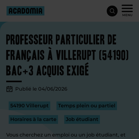
MENU
Professeur particulier de
français à Villerupt (54190)
bac+3 acquis exigé
Publié le 04/06/2026
54190 Villerupt
Temps plein ou partiel
Horaires à la carte
Job étudiant
Vous cherchez un emploi ou un job étudiant, et