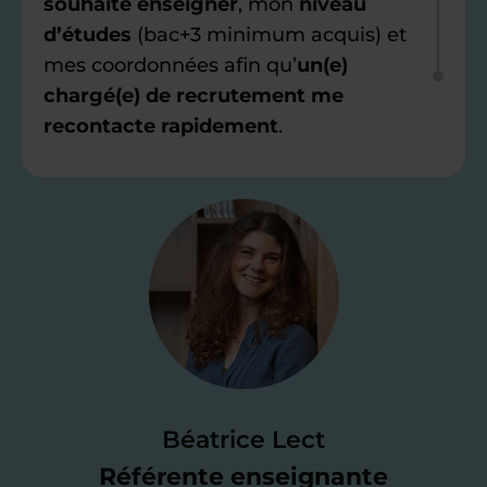
souhaite enseigner
, mon
niveau
d’études
(bac+3 minimum acquis) et
mes coordonnées afin qu’
un(e)
chargé(e) de recrutement me
recontacte rapidement
.
Étape 2
Je valide ma
candidature
Je passe un
test de 15 minutes
pour
faire le point sur mes
connaissances
des programmes scolaires
(et pouvoir
Béatrice Lect
me mettre à jour au besoin) et
Référente enseignante