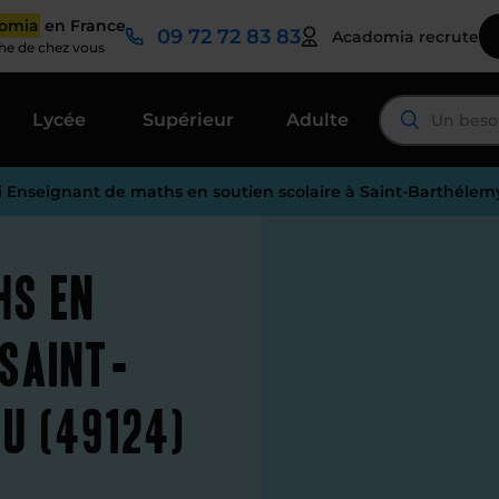
domia
en France
09 72 72 83 83
Acadomia recrute
che de chez vous
Lycée
Supérieur
Adulte
i Enseignant de maths en soutien scolaire à Saint-Barthélem
hs en
 Saint-
u (49124)
é