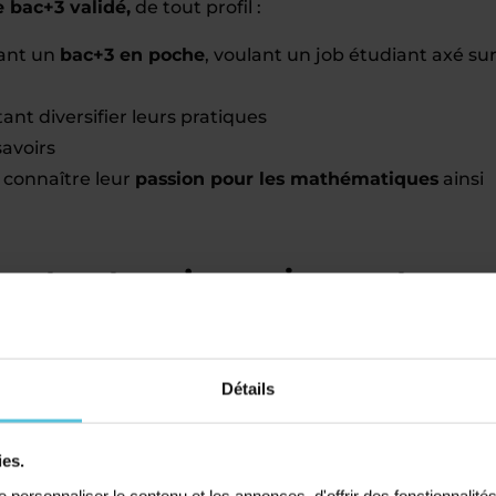
bac+3 validé,
de tout profil :
yant un
bac+3 en poche
, voulant un job étudiant axé su
ant diversifier leurs pratiques
avoirs
 connaître leur
passion pour les mathématiques
ainsi
en tant qu’enseignant
 sera déterminée en fonction de plusieurs critères
Détails
ions et votre expérience.
 nombre d’élèves suivis
: nos enseignants
ies.
maine.
personnaliser le contenu et les annonces, d'offrir des fonctionnalité