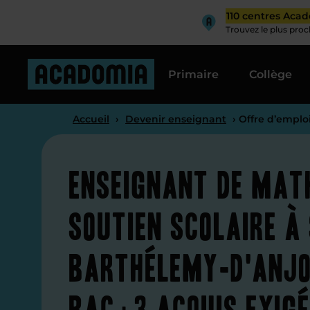
110 centres Aca
Trouvez le plus pro
Primaire
Collège
Accueil
›
Devenir enseignant
› Offre d’emplo
Enseignant de mat
soutien scolaire à
Barthélemy-d'Anjo
Bac+3 acquis exig