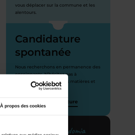
vous déplacer sur la commune et les
alentours.
r
Candidature
spontanée
Nous recherchons en permanence des
enseignants. N’hésitez pas à
candidater pour d’autres matières et
niveaux scolaires.
J’envoie ma candidature
À propos des cookies
Votre centre Acadomia
s relatives aux médias sociaux