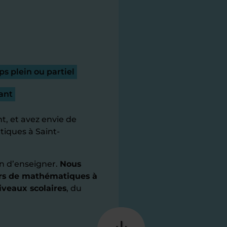
s plein ou partiel
ant
t, et avez envie de
iques à Saint-
n d’enseigner.
Nous
iers de mathématiques à
iveaux scolaires
, du