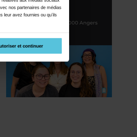
référent
e avec nos partenaires de médias
s leur avez fournies ou qu'ils
35 RUE Boisnet, 49000 Angers
02 41 22 51 90
utoriser et continuer