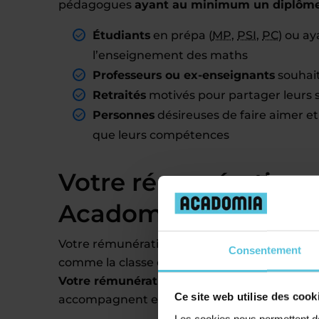
pédagogues
ayant au minimum un diplôme 
Étudiants
en prépa (
MP
,
PSI
,
PC
) ou a
l’enseignement des maths
Professeurs ou ex-enseignants
souhait
Retraités
motivés pour partager leurs s
Personnes
désireuses de faire aimer et
que leurs compétences
Votre rémunération 
Acadomia
Votre rémunération pourra être variable. Elle
Consentement
comme la classe de l’élève, la durée des sess
Votre rémunération sera aussi tributaire du
Ce site web utilise des cook
accompagnent en moyenne 4 élèves par se
Les cookies nous permettent de 