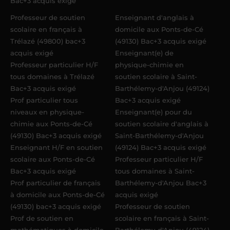
Bac+3 acquis exigé
Professeur de soutien
Enseignant d'anglais à
scolaire en français à
domicile aux Ponts-de-Cé
Trélazé (49800) bac+3
(49130) Bac+3 acquis exigé
acquis exigé
Enseignant(e) de
Professeur particulier H/F
physique-chimie en
tous domaines à Trélazé
soutien scolaire à Saint-
Bac+3 acquis exigé
Barthélemy-d'Anjou (49124)
Prof particulier tous
Bac+3 acquis exigé
niveaux en physique-
Enseignant(e) pour du
chimie aux Ponts-de-Cé
soutien scolaire d'anglais à
(49130) Bac+3 acquis exigé
Saint-Barthélemy-d'Anjou
Enseignant H/F en soutien
(49124) Bac+3 acquis exigé
scolaire aux Ponts-de-Cé
Professeur particulier H/F
Bac+3 acquis exigé
tous domaines à Saint-
Prof particulier de français
Barthélemy-d'Anjou Bac+3
à domicile aux Ponts-de-Cé
acquis exigé
(49130) bac+3 acquis exigé
Professeur de soutien
Prof de soutien en
scolaire en français à Saint-