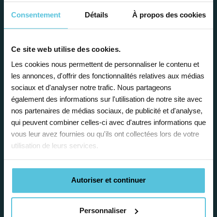
Consentement
Détails
À propos des cookies
Ce site web utilise des cookies.
Enseignez près de chez vous, selon
Les cookies nous permettent de personnaliser le contenu et
vos horaires
les annonces, d'offrir des fonctionnalités relatives aux médias
sociaux et d'analyser notre trafic. Nous partageons
Afin de garantir le meilleur
également des informations sur l'utilisation de notre site avec
accompagnement, nous organisons votre
nos partenaires de médias sociaux, de publicité et d'analyse,
emploi du temps en fonction de votre profil,
qui peuvent combiner celles-ci avec d'autres informations que
vos disponibilités et votre flexibilité.
vous leur avez fournies ou qu'ils ont collectées lors de votre
utilisation de leurs services.
Autoriser et continuer
Déléguez vos tâches
Personnaliser