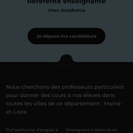
Référente enseignante
j’échange en direct avec un chargé de
chez Acadomia
recrutement
pour lui faire part de
ma
motivation à enseigner
.
Je dépose ma candidature
Étape 3
Je commence mes
cours
Nous cherchons des professeurs particuliers
Une fois ma candidature validée,
mon
pour donner des cours à nos élèves dans
référent me confie mes premiers
toutes les villes de ce département : Maine-
élèves
dans un délai de
6 jours
et-Loire.
maximum
. Me voilà enseignant(e)
Acadomia.
Prof particulier d'anglais à
Enseignant à domicile en