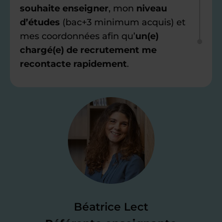
souhaite enseigner
, mon
niveau
d’études
(bac+3 minimum acquis) et
mes coordonnées afin qu’
un(e)
chargé(e) de recrutement me
recontacte rapidement
.
Étape 2
Je valide ma
candidature
Je passe un
test de 15 minutes
pour
faire le point sur mes
connaissances
des programmes scolaires
(et pouvoir
Béatrice Lect
me mettre à jour au besoin) et