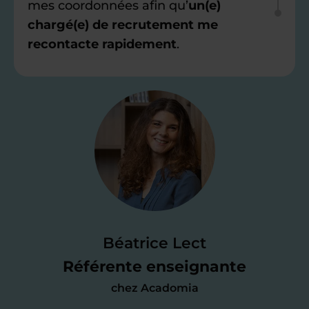
mes coordonnées afin qu’
un(e)
chargé(e) de recrutement me
recontacte rapidement
.
Étape 2
Je valide ma
candidature
Je passe un
test de 15 minutes
pour
faire le point sur mes
connaissances
des programmes scolaires
(et pouvoir
Béatrice Lect
me mettre à jour au besoin) et
Référente enseignante
j’échange en direct avec un chargé de
chez Acadomia
recrutement
pour lui faire part de
ma