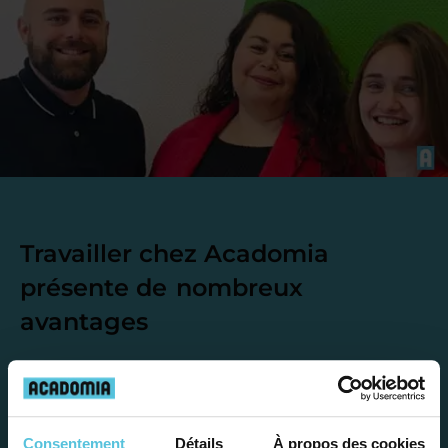
Travailler chez Acadomia
présente de
nombreux
avantages
Consentement
Détails
À propos des cookies