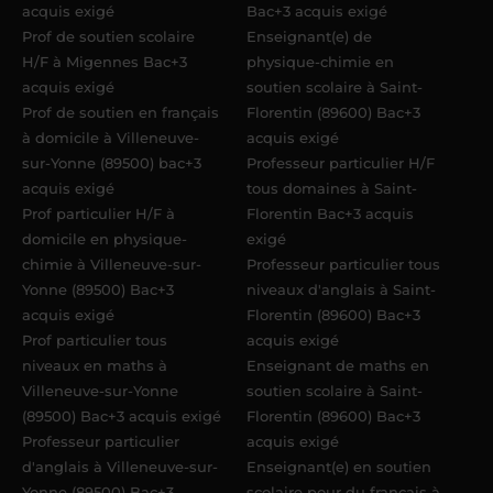
acquis exigé
Bac+3 acquis exigé
Prof de soutien scolaire
Enseignant(e) de
H/F à Migennes Bac+3
physique-chimie en
acquis exigé
soutien scolaire à Saint-
Prof de soutien en français
Florentin (89600) Bac+3
à domicile à Villeneuve-
acquis exigé
sur-Yonne (89500) bac+3
Professeur particulier H/F
acquis exigé
tous domaines à Saint-
Prof particulier H/F à
Florentin Bac+3 acquis
domicile en physique-
exigé
chimie à Villeneuve-sur-
Professeur particulier tous
Yonne (89500) Bac+3
niveaux d'anglais à Saint-
acquis exigé
Florentin (89600) Bac+3
Prof particulier tous
acquis exigé
niveaux en maths à
Enseignant de maths en
Villeneuve-sur-Yonne
soutien scolaire à Saint-
(89500) Bac+3 acquis exigé
Florentin (89600) Bac+3
Professeur particulier
acquis exigé
d'anglais à Villeneuve-sur-
Enseignant(e) en soutien
Yonne (89500) Bac+3
scolaire pour du français à