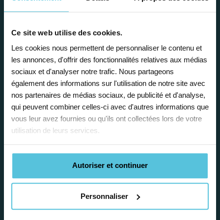
Enseignez près de chez vous, selon
vos horaires
Ce site web utilise des cookies.
Les cookies nous permettent de personnaliser le contenu et
Afin de garantir le meilleur
les annonces, d'offrir des fonctionnalités relatives aux médias
accompagnement, nous organisons votre
sociaux et d'analyser notre trafic. Nous partageons
emploi du temps en fonction de votre profil,
également des informations sur l'utilisation de notre site avec
vos disponibilités et votre flexibilité.
nos partenaires de médias sociaux, de publicité et d'analyse,
qui peuvent combiner celles-ci avec d'autres informations que
vous leur avez fournies ou qu'ils ont collectées lors de votre
utilisation de leurs services.
Déléguez vos tâches
Autoriser et continuer
administratives
Personnaliser
Nos équipes d’experts se chargent de tout
pour vous ! De la recherche de famille