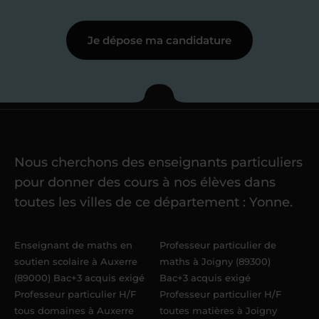
motivation à enseigner
.
Je dépose ma candidature
Étape 3
Je commence mes
cours
Nous cherchons des enseignants particuliers
Une fois ma candidature validée,
mon
pour donner des cours à nos élèves dans
référent me confie mes premiers
toutes les villes de ce département : Yonne.
élèves
dans un délai de
6 jours
maximum
. Me voilà enseignant(e)
Enseignant de maths en
Professeur particulier de
Acadomia.
soutien scolaire à Auxerre
maths à Joigny (89300)
(89000) Bac+3 acquis exigé
Bac+3 acquis exigé
Professeur particulier H/F
Professeur particulier H/F
tous domaines à Auxerre
toutes matières à Joigny