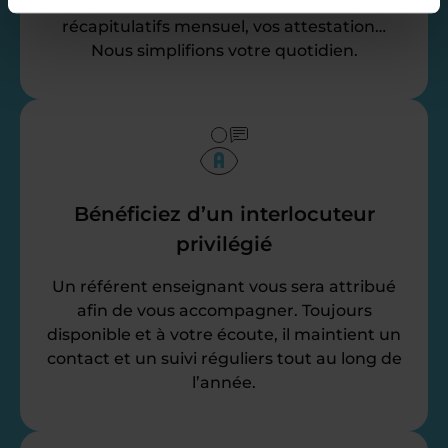
jusqu’à la gestion de vos fiches de paie, vos
récapitulatifs mensuel, vos attestation…
Nous simplifions votre quotidien.
Bénéficiez d’un interlocuteur
privilégié
Un référent enseignant vous sera attribué
afin de vous accompagner. Toujours
disponible et à votre écoute, il maintient un
contact et un suivi réguliers tout au long de
l’année.