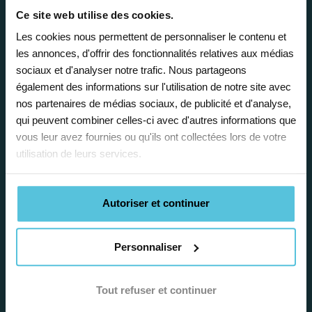
Enseignez près de chez vous, selon
Ce site web utilise des cookies.
vos horaires
Les cookies nous permettent de personnaliser le contenu et
les annonces, d'offrir des fonctionnalités relatives aux médias
Afin de garantir le meilleur
sociaux et d'analyser notre trafic. Nous partageons
accompagnement, nous organisons votre
également des informations sur l'utilisation de notre site avec
emploi du temps en fonction de votre profil,
nos partenaires de médias sociaux, de publicité et d'analyse,
vos disponibilités et votre flexibilité.
qui peuvent combiner celles-ci avec d'autres informations que
vous leur avez fournies ou qu'ils ont collectées lors de votre
utilisation de leurs services.
Autoriser et continuer
Déléguez vos tâches
Personnaliser
administratives
Nos équipes d’experts se chargent de tout
Tout refuser et continuer
pour vous ! De la recherche de famille