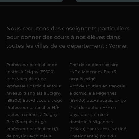
Je commence mes
cours
Nous recrutons des enseignants particuliers
Une fois ma candidature validée,
mon
pour donner des cours à nos élèves dans
référent me confie mes premiers
toutes les villes de ce département : Yonne.
élèves
dans un délai de
6 jours
maximum
. Me voilà enseignant(e)
Professeur particulier de
Prof de soutien scolaire
Acadomia.
maths à Joigny (89300)
H/F à Migennes Bac+3
Bac+3 acquis exigé
acquis exigé
Professeur particulier tous
Prof de soutien en français
niveaux d'anglais à Joigny
à domicile à Migennes
(89300) Bac+3 acquis exigé
(89400) bac+3 acquis exigé
Professeur particulier H/F
Prof de soutien H/F en
toutes matières à Joigny
physique-chimie à
Bac+3 acquis exigé
domicile à Migennes
Professeur particulier H/F
(89400) Bac+3 acquis exigé
de physique-chimie à
Enseignant(e) pour du