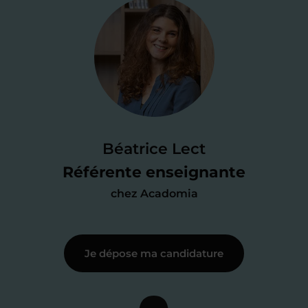
Je valide ma
candidature
Je passe un
test de 15 minutes
pour
faire le point sur mes
connaissances
des programmes scolaires
(et pouvoir
Béatrice Lect
me mettre à jour au besoin) et
Référente enseignante
j’échange en direct avec un chargé de
chez Acadomia
recrutement
pour lui faire part de
ma
motivation à enseigner
.
Je dépose ma candidature
Étape 3