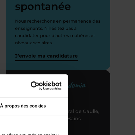
spontanée
Nous recherchons en permanence des
enseignants. N’hésitez pas à
candidater pour d’autres matières et
niveaux scolaires.
J’envoie ma candidature
Votre centre Acadomia
référent
À propos des cookies
31 Bis RUE du Général de Gaulle,
95880 Enghien les Bains
01 30 10 87 10
s relatives aux médias sociaux