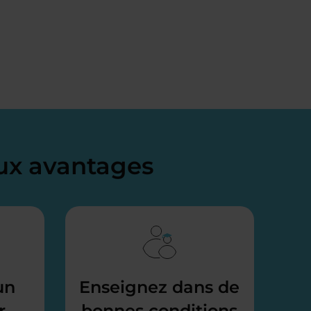
x avantages
un
Enseignez dans de
r
bonnes conditions