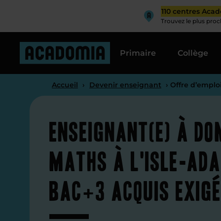
110 centres Aca
Trouvez le plus pro
Primaire
Collège
Accueil
›
Devenir enseignant
› Offre d’emplo
Enseignant(e) à do
maths à L'Isle-Ada
Bac+3 acquis exig