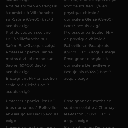
Prof de soutien en français
Prof de soutien H/F en
à domicile à Villefranche-
physique-chimie à
sur-Saône (69400) bac+3
domicile à Gleizé (69400)
acquis exigé
Bac+3 acquis exigé
Prof de soutien scolaire
Professeur particulier H/F
H/F à Villefranche-sur-
de physique-chimie à
Saône Bac+3 acquis exigé
Belleville-en-Beaujolais
Professeur particulier de
(69220) Bac+3 acquis exigé
maths à Villefranche-sur-
Enseignant d'anglais à
Saône (69400) Bac+3
domicile à Belleville-en-
acquis exigé
Beaujolais (69220) Bac+3
Enseignant H/F en soutien
acquis exigé
scolaire à Gleizé Bac+3
acquis exigé
Professeur particulier H/F
Enseignant de maths en
tous domaines à Belleville-
soutien scolaire à Charnay-
en-Beaujolais Bac+3 acquis
lès-Mâcon (71850) Bac+3
exigé
acquis exigé
Enseignant à domicile en
Prof particulier d'anglais à