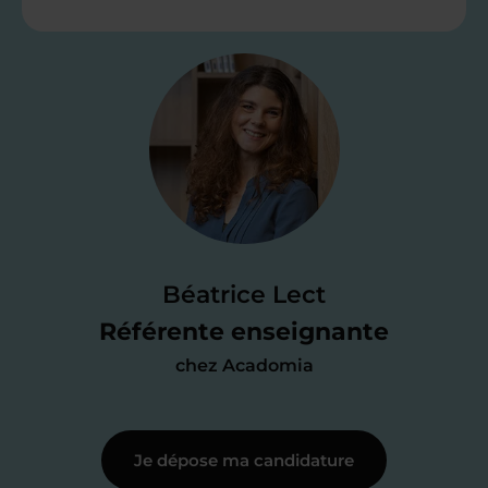
Étape 2
Je valide ma
candidature
Je passe un
test de 15 minutes
pour
faire le point sur mes
connaissances
des programmes scolaires
(et pouvoir
Béatrice Lect
me mettre à jour au besoin) et
Référente enseignante
j’échange en direct avec un chargé de
chez Acadomia
recrutement
pour lui faire part de
ma
motivation à enseigner
.
Je dépose ma candidature
Étape 3