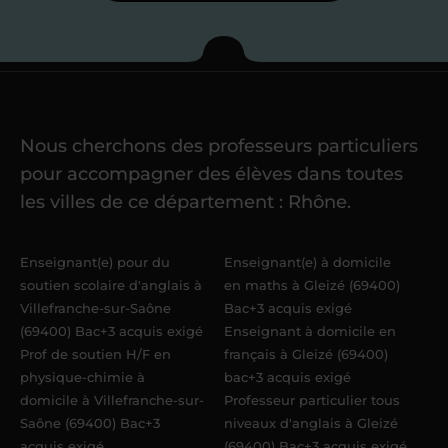
Je commence mes
cours
Nous cherchons des professeurs particuliers
Une fois ma candidature validée,
mon
pour accompagner des élèves dans toutes
référent me confie mes premiers
les villes de ce département : Rhône.
élèves
dans un délai de
6 jours
maximum
. Me voilà enseignant(e)
Enseignant(e) pour du
Enseignant(e) à domicile
Acadomia.
soutien scolaire d'anglais à
en maths à Gleizé (69400)
Villefranche-sur-Saône
Bac+3 acquis exigé
(69400) Bac+3 acquis exigé
Enseignant à domicile en
Prof de soutien H/F en
français à Gleizé (69400)
physique-chimie à
bac+3 acquis exigé
domicile à Villefranche-sur-
Professeur particulier tous
Saône (69400) Bac+3
niveaux d'anglais à Gleizé
acquis exigé
(69400) Bac+3 acquis exigé