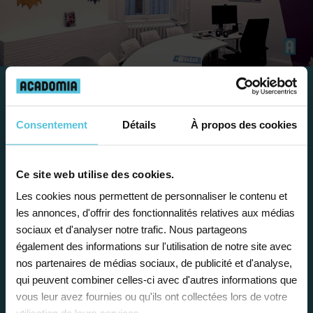
Travailler chez Acadomia
Consentement
Détails
À propos des cookies
présente de
nombreux
avantages
Ce site web utilise des cookies.
Les cookies nous permettent de personnaliser le contenu et
les annonces, d'offrir des fonctionnalités relatives aux médias
sociaux et d'analyser notre trafic. Nous partageons
également des informations sur l'utilisation de notre site avec
nos partenaires de médias sociaux, de publicité et d'analyse,
Enseignez près de chez vous, selon
qui peuvent combiner celles-ci avec d'autres informations que
vos horaires
vous leur avez fournies ou qu'ils ont collectées lors de votre