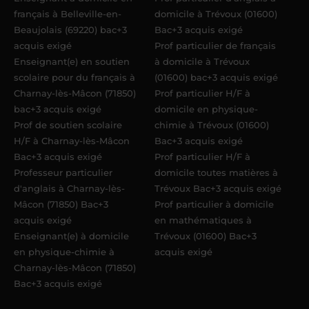
français à Belleville-en-
domicile à Trévoux (01600)
Beaujolais (69220) bac+3
Bac+3 acquis exigé
acquis exigé
Prof particulier de français
Enseignant(e) en soutien
à domicile à Trévoux
scolaire pour du français à
(01600) bac+3 acquis exigé
Charnay-lès-Mâcon (71850)
Prof particulier H/F à
bac+3 acquis exigé
domicile en physique-
Prof de soutien scolaire
chimie à Trévoux (01600)
H/F à Charnay-lès-Mâcon
Bac+3 acquis exigé
Bac+3 acquis exigé
Prof particulier H/F à
Professeur particulier
domicile toutes matières à
d'anglais à Charnay-lès-
Trévoux Bac+3 acquis exigé
Mâcon (71850) Bac+3
Prof particulier à domicile
acquis exigé
en mathématiques à
Enseignant(e) à domicile
Trévoux (01600) Bac+3
en physique-chimie à
acquis exigé
Charnay-lès-Mâcon (71850)
Bac+3 acquis exigé