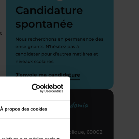
Candidature
spontanée
s
Nous recherchons en permanence des
enseignants. N’hésitez pas à
candidater pour d’autres matières et
niveaux scolaires.
J’envoie ma candidature
i
Votre centre Acadomia
À propos des cookies
référent
39 RUE de la République, 69002
s relatives aux médias sociaux