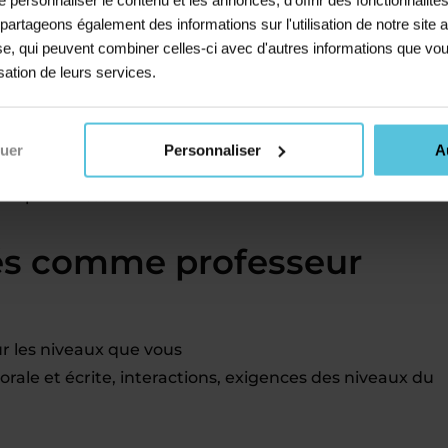
s partageons également des informations sur l'utilisation de notre sit
ous le souhaitez géographiquement
yse, qui peuvent combiner celles-ci avec d'autres informations que vou
ble
professionnellement
isation de leurs services.
, ajustés au nombre d’élèves suivis
 gère tout ce volet (cotisations, charges, etc.)
t une appli pour suivre vos cours
nuer
Personnaliser
A
llectifs, des stages ou des cours à distance
disponibilités
és comme professeur
r les niveaux que vous
ale et écrite, interactions, exigences des niveaux du