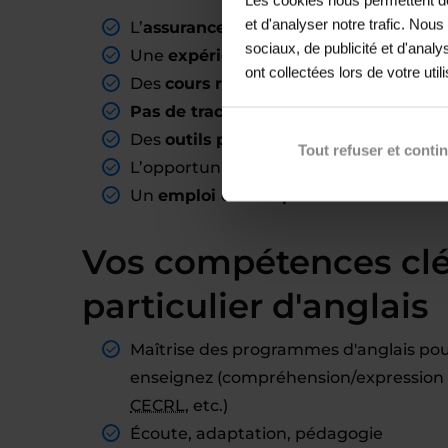
et d'analyser notre trafic. Nou
L’
assurance d’avoir des élèves
là où v
sociaux, de publicité et d'anal
Une
expérience pédagogique valorisa
ont collectées lors de votre util
Des
cours rémunérés mensuellement
Pas de tracas administratifs
: Acadomia
Des
outils pédagogiques accessibles
e
Tout refuser et conti
L’opportunité de dispenser des cours co
Un
emploi du temps flexible
selon vos 
Vos compétences cl
particulier d'anglais
Maîtrise des programmes d'anglais pou
enseignez (compréhension/expression or
CECRL
, etc.)
Écoute, adaptation, pédagogie