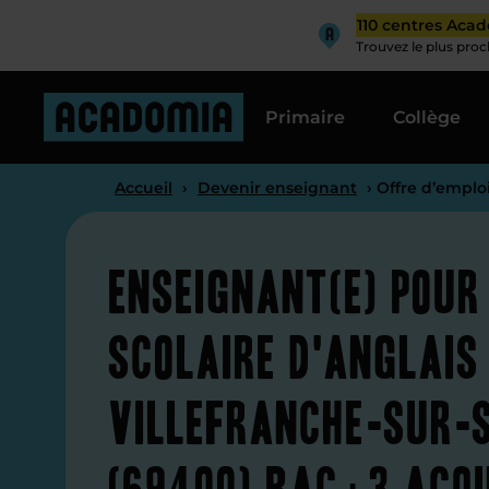
110 centres Aca
Trouvez le plus pro
Primaire
Collège
Accueil
›
Devenir enseignant
› Offre d’emplo
Enseignant(e) pour
scolaire d'anglais
Villefranche-sur-
(69400) Bac+3 acqu