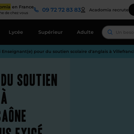
domia
en France
09 72 72 83 83
Acadomia recrute
che de chez vous
Lycée
Supérieur
Adulte
i Enseignant(e) pour du soutien scolaire d'anglais à Villefra
 du soutien
 à
Saône
is exigé