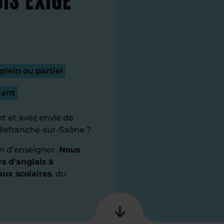
lein ou partiel
iant
t et avez envie de
illefranche-sur-Saône ?
n d’enseigner.
Nous
rs d'anglais à
aux scolaires
, du