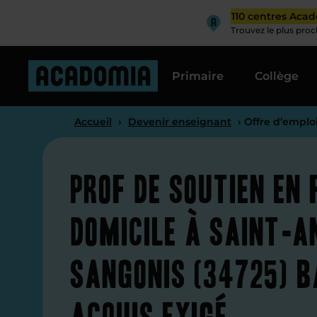
110 centres Aca
Trouvez le plus pro
Primaire
Collège
Accueil
›
Devenir enseignant
› Offre d’emplo
Prof de soutien en
domicile à Saint-A
Sangonis (34725) 
acquis exigé