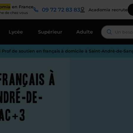
domia
en France
09 72 72 83 83
Acadomia recrute
che de chez vous
Lycée
Supérieur
Adulte
i Prof de soutien en français à domicile à Saint-André-de-San
 français à
ndré-de-
bac+3