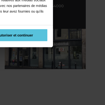
e avec nos partenaires de médias
4 BD Victor Hugo, 34000
s leur avez fournies ou qu'ils
Montpellier
04 67 06 81 40
c.)
utoriser et continuer
n