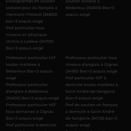
Enseignant(e) en soutien
soutien scolaire à
scolaire pour du français à
Bédarieux (34600) Bac+3
Clermont-l'Hérault (34800)
acquis exigé
bac+3 acquis exigé
Prof particulier tous
niveaux en physique-
chimie à Lodève (34700)
Bac+3 acquis exigé
Professeur particulier H/F
Professeur particulier tous
toutes matières à
niveaux d'anglais à Gignac
Bédarieux Bac+3 acquis
(34150) Bac+3 acquis exigé
exigé
Prof particulier H/F à
Professeur particulier
domicile toutes matières à
d'anglais à Bédarieux
Saint-André-de-Sangonis
(34600) Bac+3 acquis exigé
Bac+3 acquis exigé
Professeur particulier H/F
Prof de soutien en français
tous domaines à Gignac
à domicile à Saint-André-
Bac+3 acquis exigé
de-Sangonis (34725) bac+3
Prof particulier à domicile
acquis exigé