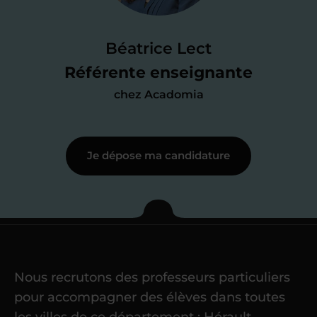
Je passe un
test de 15 minutes
pour
faire le point sur mes
connaissances
des programmes scolaires
(et pouvoir
Béatrice Lect
me mettre à jour au besoin) et
Référente enseignante
j’échange en direct avec un chargé de
chez Acadomia
recrutement
pour lui faire part de
ma
motivation à enseigner
.
Je dépose ma candidature
Étape 3
Je commence mes
cours
Nous recrutons des professeurs particuliers
Une fois ma candidature validée,
mon
pour accompagner des élèves dans toutes
référent me confie mes premiers
les villes de ce département : Hérault.