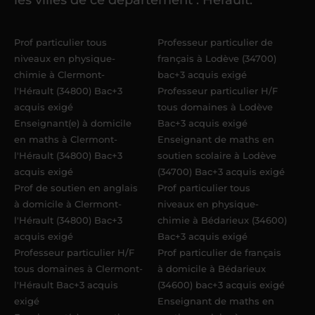
élèves
dans un délai de
6 jours
maximum
. Me voilà enseignant(e)
Prof particulier tous
Professeur particulier de
Acadomia.
niveaux en physique-
français à Lodève (34700)
chimie à Clermont-
bac+3 acquis exigé
l'Hérault (34800) Bac+3
Professeur particulier H/F
acquis exigé
tous domaines à Lodève
Enseignant(e) à domicile
Bac+3 acquis exigé
en maths à Clermont-
Enseignant de maths en
l'Hérault (34800) Bac+3
soutien scolaire à Lodève
acquis exigé
(34700) Bac+3 acquis exigé
Prof de soutien en anglais
Prof particulier tous
à domicile à Clermont-
niveaux en physique-
l'Hérault (34800) Bac+3
chimie à Bédarieux (34600)
acquis exigé
Bac+3 acquis exigé
Professeur particulier H/F
Prof particulier de français
tous domaines à Clermont-
à domicile à Bédarieux
l'Hérault Bac+3 acquis
(34600) bac+3 acquis exigé
exigé
Enseignant de maths en