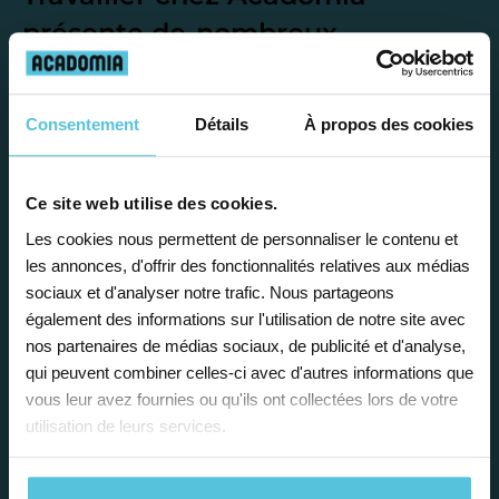
présente de
nombreux
avantages
Consentement
Détails
À propos des cookies
Ce site web utilise des cookies.
Les cookies nous permettent de personnaliser le contenu et
Enseignez près de chez vous, selon
les annonces, d'offrir des fonctionnalités relatives aux médias
vos horaires
sociaux et d'analyser notre trafic. Nous partageons
également des informations sur l'utilisation de notre site avec
Afin de garantir le meilleur
nos partenaires de médias sociaux, de publicité et d'analyse,
accompagnement, nous organisons votre
qui peuvent combiner celles-ci avec d'autres informations que
emploi du temps en fonction de votre profil,
vous leur avez fournies ou qu'ils ont collectées lors de votre
vos disponibilités et votre flexibilité.
utilisation de leurs services.