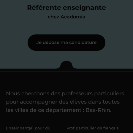
me mettre à jour au besoin) et
Référente enseignante
j’échange en direct avec un chargé de
chez Acadomia
recrutement
pour lui faire part de
ma
motivation à enseigner
.
Je dépose ma candidature
Étape 3
Je commence mes
cours
Nous cherchons des professeurs particuliers
Une fois ma candidature validée,
mon
pour accompagner des élèves dans toutes
référent me confie mes premiers
les villes de ce département : Bas-Rhin.
élèves
dans un délai de
6 jours
maximum
. Me voilà enseignant(e)
Enseignant(e) pour du
Prof particulier de français
Acadomia.