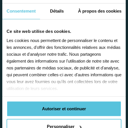
Consentement
Détails
À propos des cookies
Ce site web utilise des cookies.
Enseignez près de chez vous, selon
Les cookies nous permettent de personnaliser le contenu et
les annonces, d'offrir des fonctionnalités relatives aux médias
vos horaires
sociaux et d'analyser notre trafic. Nous partageons
Afin de garantir le meilleur
également des informations sur l'utilisation de notre site avec
accompagnement, nous organisons votre
nos partenaires de médias sociaux, de publicité et d'analyse,
emploi du temps en fonction de votre profil,
qui peuvent combiner celles-ci avec d'autres informations que
vos disponibilités et votre flexibilité.
vous leur avez fournies ou qu'ils ont collectées lors de votre
utilisation de leurs services.
Autoriser et continuer
Personnaliser