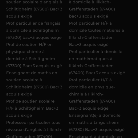
soutien scolaire d'anglais à
à domicile à Illkirch-
Schiltigheim (67300) Bac+3
Graffenstaden (67400)
acquis exigé
bac+3 acquis exigé
Prof particulier de français
Prof particulier H/F à
à domicile à Schiltigheim
domicile toutes matières à
(67300) bac+3 acquis exigé
Illkirch-Graffenstaden
Prof de soutien H/F en
Bac+3 acquis exigé
physique-chimie à
Prof particulier à domicile
domicile à Schiltigheim
en mathématiques à
(67300) Bac+3 acquis exigé
Illkirch-Graffenstaden
Enseignant de maths en
(67400) Bac+3 acquis exigé
soutien scolaire à
Prof particulier H/F à
Schiltigheim (67300) Bac+3
domicile en physique-
acquis exigé
chimie à Illkirch-
Prof de soutien scolaire
Graffenstaden (67400)
H/F à Schiltigheim Bac+3
Bac+3 acquis exigé
acquis exigé
Enseignant(e) à domicile
Professeur particulier tous
en maths à Lingolsheim
niveaux d'anglais à Illkirch-
(67380) Bac+3 acquis exigé
Graffenstaden (67400)
Enseignant à domicile en