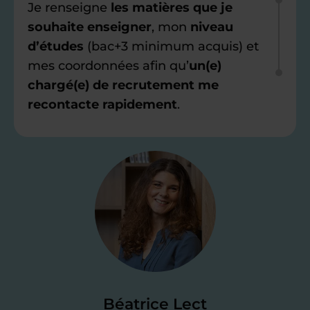
Je renseigne
les matières que je
souhaite enseigner
, mon
niveau
d’études
(bac+3 minimum acquis) et
mes coordonnées afin qu’
un(e)
chargé(e) de recrutement me
recontacte rapidement
.
Étape 2
Je valide ma
candidature
Je passe un
test de 15 minutes
pour
faire le point sur mes
connaissances
des programmes scolaires
(et pouvoir
Béatrice Lect