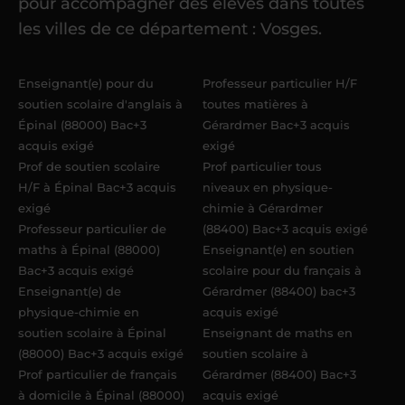
pour accompagner des élèves dans toutes
référent me confie mes premiers
les villes de ce département : Vosges.
élèves
dans un délai de
6 jours
maximum
. Me voilà enseignant(e)
Enseignant(e) pour du
Professeur particulier H/F
Acadomia.
soutien scolaire d'anglais à
toutes matières à
Épinal (88000) Bac+3
Gérardmer Bac+3 acquis
acquis exigé
exigé
Prof de soutien scolaire
Prof particulier tous
H/F à Épinal Bac+3 acquis
niveaux en physique-
exigé
chimie à Gérardmer
Professeur particulier de
(88400) Bac+3 acquis exigé
maths à Épinal (88000)
Enseignant(e) en soutien
Bac+3 acquis exigé
scolaire pour du français à
Enseignant(e) de
Gérardmer (88400) bac+3
physique-chimie en
acquis exigé
soutien scolaire à Épinal
Enseignant de maths en
(88000) Bac+3 acquis exigé
soutien scolaire à
Prof particulier de français
Gérardmer (88400) Bac+3
à domicile à Épinal (88000)
acquis exigé