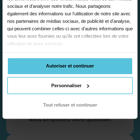
accompagnement, nous organisons votre
sociaux et d'analyser notre trafic. Nous partageons
emploi du temps en fonction de votre profil,
également des informations sur l'utilisation de notre site avec
vos disponibilités et votre flexibilité.
nos partenaires de médias sociaux, de publicité et d'analyse,
qui peuvent combiner celles-ci avec d'autres informations que
vous leur avez fournies ou qu'ils ont collectées lors de votre
utilisation de leurs services.
Autoriser et continuer
Déléguez vos tâches
administratives
Personnaliser
Nos équipes d’experts se chargent de tout
pour vous ! De la recherche de famille
jusqu’à la gestion de vos fiches de paie, vos
Tout refuser et continuer
récapitulatifs mensuel, vos attestation…
Nous simplifions votre quotidien.