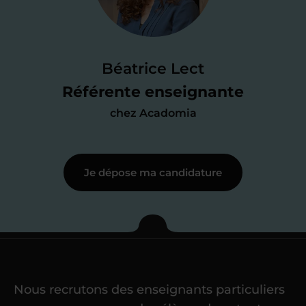
Je passe un
test de 15 minutes
pour
faire le point sur mes
connaissances
des programmes scolaires
(et pouvoir
Béatrice Lect
me mettre à jour au besoin) et
Référente enseignante
j’échange en direct avec un chargé de
chez Acadomia
recrutement
pour lui faire part de
ma
motivation à enseigner
.
Je dépose ma candidature
Étape 3
Je commence mes
cours
Nous recrutons des enseignants particuliers
Une fois ma candidature validée,
mon