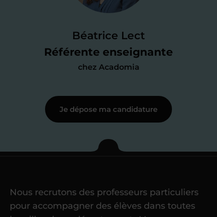
Je passe un
test de 15 minutes
pour
faire le point sur mes
connaissances
des programmes scolaires
(et pouvoir
Béatrice Lect
me mettre à jour au besoin) et
Référente enseignante
j’échange en direct avec un chargé de
chez Acadomia
recrutement
pour lui faire part de
ma
motivation à enseigner
.
Je dépose ma candidature
Étape 3
Je commence mes
cours
Nous recrutons des professeurs particuliers
Une fois ma candidature validée,
mon
pour accompagner des élèves dans toutes
référent me confie mes premiers