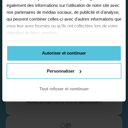
également des informations sur l'utilisation de notre site avec
vos disponibilités et votre flexibilité.
nos partenaires de médias sociaux, de publicité et d'analyse,
qui peuvent combiner celles-ci avec d'autres informations que
vous leur avez fournies ou qu'ils ont collectées lors de votre
utilisation de leurs services.
Déléguez vos tâches
Autoriser et continuer
administratives
Personnaliser
Nos équipes d’experts se chargent de tout
pour vous ! De la recherche de famille
jusqu’à la gestion de vos fiches de paie, vos
Tout refuser et continuer
récapitulatifs mensuel, vos attestation…
Nous simplifions votre quotidien.