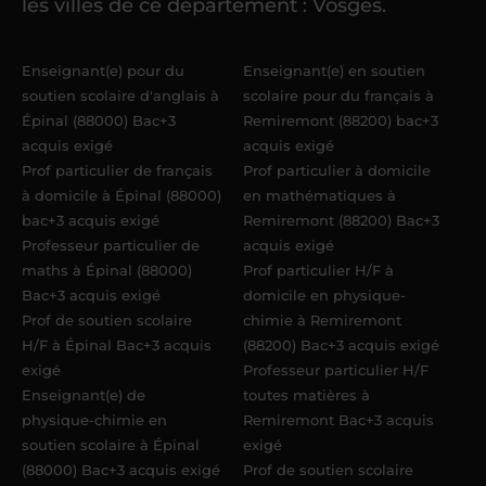
les villes de ce département : Vosges.
élèves
dans un délai de
6 jours
maximum
. Me voilà enseignant(e)
Enseignant(e) pour du
Enseignant(e) en soutien
Acadomia.
soutien scolaire d'anglais à
scolaire pour du français à
Épinal (88000) Bac+3
Remiremont (88200) bac+3
acquis exigé
acquis exigé
Prof particulier de français
Prof particulier à domicile
à domicile à Épinal (88000)
en mathématiques à
bac+3 acquis exigé
Remiremont (88200) Bac+3
Professeur particulier de
acquis exigé
maths à Épinal (88000)
Prof particulier H/F à
Bac+3 acquis exigé
domicile en physique-
Prof de soutien scolaire
chimie à Remiremont
H/F à Épinal Bac+3 acquis
(88200) Bac+3 acquis exigé
exigé
Professeur particulier H/F
Enseignant(e) de
toutes matières à
physique-chimie en
Remiremont Bac+3 acquis
soutien scolaire à Épinal
exigé
(88000) Bac+3 acquis exigé
Prof de soutien scolaire