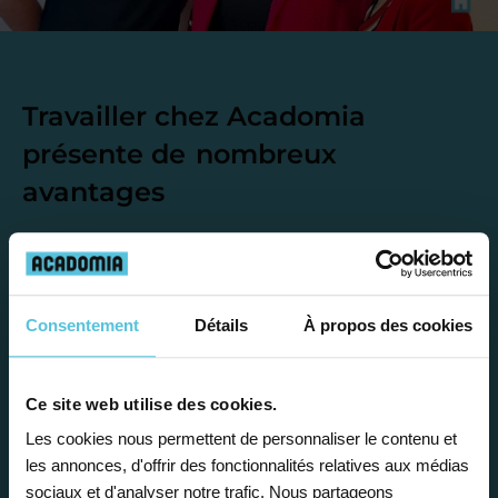
Travailler chez Acadomia
présente de
nombreux
avantages
Consentement
Détails
À propos des cookies
Enseignez près de chez vous, selon
vos horaires
Ce site web utilise des cookies.
Les cookies nous permettent de personnaliser le contenu et
Afin de garantir le meilleur
les annonces, d'offrir des fonctionnalités relatives aux médias
accompagnement, nous organisons votre
sociaux et d'analyser notre trafic. Nous partageons
emploi du temps en fonction de votre profil,