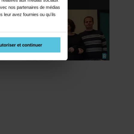
02 35 89 14 14
e avec nos partenaires de médias
s leur avez fournies ou qu'ils
utoriser et continuer