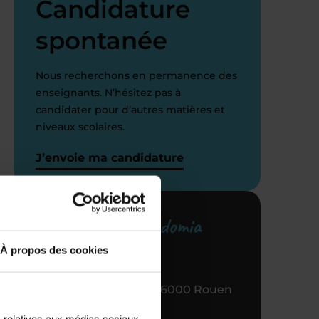
Candidature
spontanée
Nous recherchons en permanence des
enseignants. N’hésitez pas à
candidater pour d’autres matières et
niveaux scolaires.
J’envoie ma candidature
i
Votre centre Acadomia
référent
À propos des cookies
30 PL Saint Marc, 76000 Rouen
s relatives aux médias sociaux