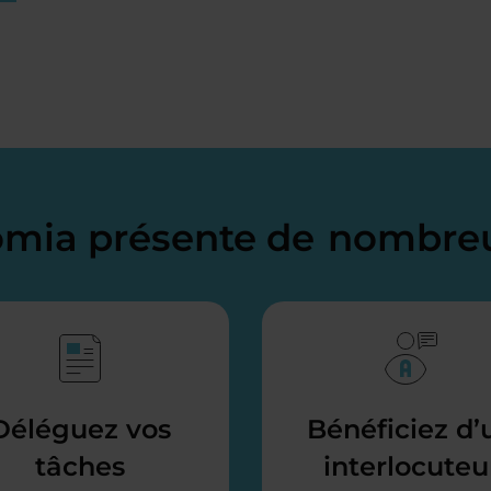
domia présente de
nombreu
Déléguez vos
Bénéficiez d’
tâches
interlocuteu