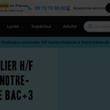
domia
en France
09 72 72 83 83
Acadomia recrute
che de chez vous
Lycée
Supérieur
Adulte
i Professeur particulier H/F toutes matières à Notre-Dame-de
lier H/F
 Notre-
e Bac+3