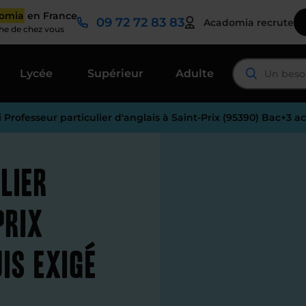
domia
en France
09 72 72 83 83
Acadomia recrute
che de chez vous
Lycée
Supérieur
Adulte
 Professeur particulier d'anglais à Saint-Prix (95390) Bac+3 a
lier
Prix
is exigé