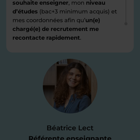
souhaite enseigner
, mon
niveau
d’études
(bac+3 minimum acquis) et
mes coordonnées afin qu’
un(e)
chargé(e) de recrutement me
recontacte rapidement
.
Étape 2
Je valide ma
candidature
Je passe un
test de 15 minutes
pour
faire le point sur mes
connaissances
des programmes scolaires
(et pouvoir
Béatrice Lect
me mettre à jour au besoin) et
Référente enseignante