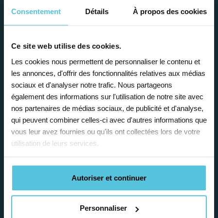
Consentement
Détails
À propos des cookies
Ce site web utilise des cookies.
Enseignez près de chez vous, selon
Les cookies nous permettent de personnaliser le contenu et
vos horaires
les annonces, d'offrir des fonctionnalités relatives aux médias
sociaux et d'analyser notre trafic. Nous partageons
Afin de garantir le meilleur
également des informations sur l'utilisation de notre site avec
accompagnement, nous organisons votre
nos partenaires de médias sociaux, de publicité et d'analyse,
emploi du temps en fonction de votre profil,
qui peuvent combiner celles-ci avec d'autres informations que
vos disponibilités et votre flexibilité.
vous leur avez fournies ou qu'ils ont collectées lors de votre
utilisation de leurs services.
Autoriser et continuer
Déléguez vos tâches
Personnaliser