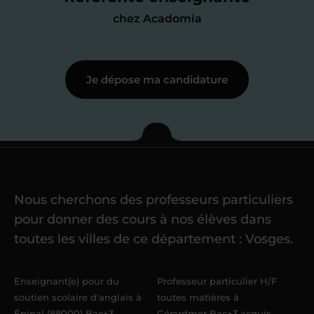
j’échange en direct avec un chargé de
chez Acadomia
recrutement
pour lui faire part de
ma
motivation à enseigner
.
Je dépose ma candidature
Étape 3
Je commence mes
cours
Nous cherchons des professeurs particuliers
Une fois ma candidature validée,
mon
pour donner des cours à nos élèves dans
référent me confie mes premiers
toutes les villes de ce département : Vosges.
élèves
dans un délai de
6 jours
maximum
. Me voilà enseignant(e)
Enseignant(e) pour du
Professeur particulier H/F
Acadomia.
soutien scolaire d'anglais à
toutes matières à
Épinal (88000) Bac+3
Gérardmer Bac+3 acquis