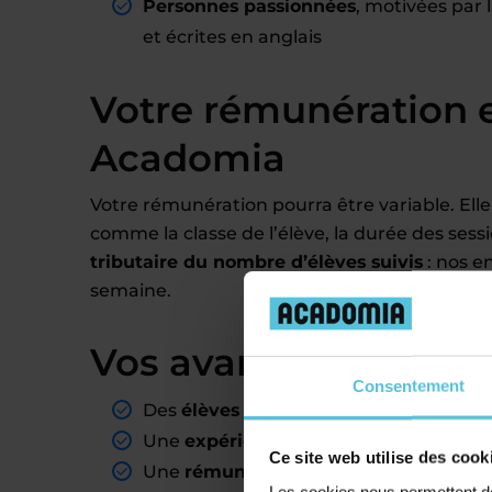
Personnes passionnées
, motivées par 
et écrites en anglais
Votre rémunération 
Acadomia
Votre rémunération pourra être variable. Elle
comme la classe de l’élève, la durée des sess
tributaire du nombre d’élèves suivis
: nos e
semaine.
Vos avantages de pro
Consentement
Des
élèves assurés
, dans les secteurs
Une
expérience valorisante
pour votr
Ce site web utilise des cook
Une
rémunération fixe
à chaque fin de
Les cookies nous permettent de 