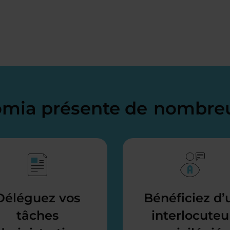
domia présente de
nombreu
Déléguez vos
Bénéficiez d’
tâches
interlocuteu