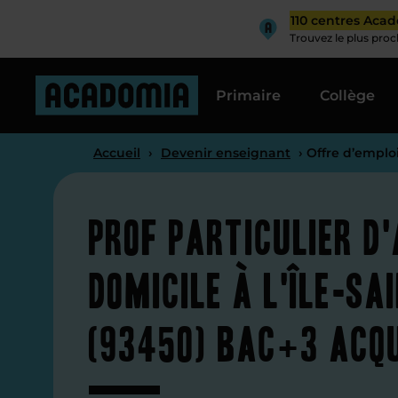
110 centres Aca
Trouvez le plus pro
Primaire
Collège
Accueil
›
Devenir enseignant
› Offre d’emploi
Prof particulier d
domicile à L'Île-Sa
(93450) Bac+3 acqu