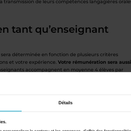
la transmission de leurs compétences langagières orale
en tant qu’enseignant
 sera déterminée en fonction de plusieurs critères
ions et votre expérience.
Votre rémunération sera auss
nseignants accompagnent en moyenne 4 élèves par
f particulier Acadomia
Détails
 géographiques que vous choisissez
e CV
ies.
 mois, fonction du nombre d’élèves que vous souhaitez
personnaliser le contenu et les annonces, d'offrir des fonctionnalité