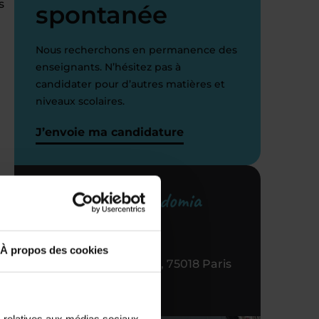
s
spontanée
Nous recherchons en permanence des
enseignants. N’hésitez pas à
candidater pour d’autres matières et
niveaux scolaires.
J’envoie ma candidature
i
Votre centre Acadomia
référent
À propos des cookies
60 RUE Mont Cenis, 75018 Paris
01 53 09 08 60
s relatives aux médias sociaux