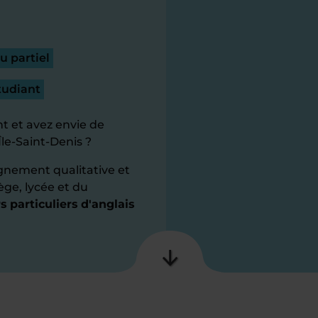
u partiel
tudiant
t et avez envie de
Île-Saint-Denis ?
gnement qualitative et
ège, lycée et du
 particuliers d'anglais