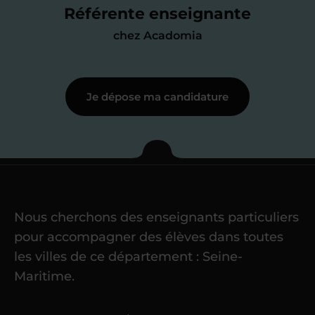
me mettre à jour au besoin) et
Référente enseignante
j’échange en direct avec un chargé de
chez Acadomia
recrutement
pour lui faire part de
ma
motivation à enseigner
.
Je dépose ma candidature
Étape 3
Je commence mes
cours
Nous cherchons des enseignants particuliers
Une fois ma candidature validée,
mon
pour accompagner des élèves dans toutes
référent me confie mes premiers
les villes de ce département : Seine-
élèves
dans un délai de
6 jours
Maritime.
maximum
. Me voilà enseignant(e)
Acadomia.