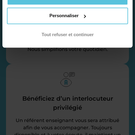
administratives
Personnaliser
Nos équipes d’experts se chargent de tout
pour vous ! De la recherche de famille
Tout refuser et continuer
jusqu’à la gestion de vos fiches de paie, vos
récapitulatifs mensuel, vos attestation…
Nous simplifions votre quotidien.
Bénéficiez d’un interlocuteur
privilégié
Un référent enseignant vous sera attribué
afin de vous accompagner. Toujours
disponible et à votre écoute, il maintient un