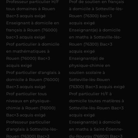
Professeur particulier H/F
Prof de soutien en français
tous domaines à Rouen
à domicile à Sotteville-lès-
Bac+3 acquis exigé
Rouen (76300) bac+3
Enseignant à domicile en
acquis exigé
français à Rouen (76000)
Enseignant(e) à domicile
bac+3 acquis exigé
en maths à Sotteville-lès-
Prof particulier à domicile
Rouen (76300) Bac+3
en mathématiques à
acquis exigé
Rouen (76000) Bac+3
Enseignant(e) de
acquis exigé
physique-chimie en
Prof particulier d'anglais à
soutien scolaire à
domicile à Rouen (76000)
Sotteville-lès-Rouen
Bac+3 acquis exigé
(76300) Bac+3 acquis exigé
Prof particulier tous
Prof particulier H/F à
niveaux en physique-
domicile toutes matières à
chimie à Rouen (76000)
Sotteville-lès-Rouen Bac+3
Bac+3 acquis exigé
acquis exigé
Professeur particulier
Enseignant(e) à domicile
d'anglais à Sotteville-lès-
en maths à Saint-Étienne-
Rouen (76300) Bac+3
du-Rouvray (76800) Bac+3