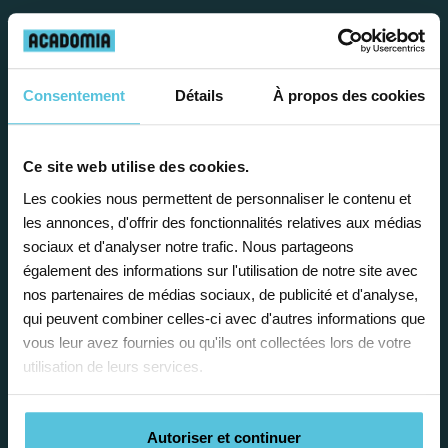
Consentement
Détails
À propos des cookies
Enseignez près de chez vous, selon
vos horaires
Ce site web utilise des cookies.
Les cookies nous permettent de personnaliser le contenu et
Afin de garantir le meilleur
les annonces, d'offrir des fonctionnalités relatives aux médias
accompagnement, nous organisons votre
sociaux et d'analyser notre trafic. Nous partageons
emploi du temps en fonction de votre profil,
également des informations sur l'utilisation de notre site avec
vos disponibilités et votre flexibilité.
nos partenaires de médias sociaux, de publicité et d'analyse,
qui peuvent combiner celles-ci avec d'autres informations que
vous leur avez fournies ou qu'ils ont collectées lors de votre
utilisation de leurs services.
Autoriser et continuer
Déléguez vos tâches