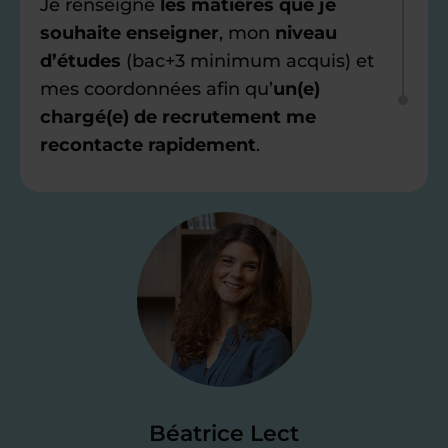
Je renseigne
les matières que je
souhaite enseigner
, mon
niveau
d’études
(bac+3 minimum acquis) et
mes coordonnées afin qu’
un(e)
chargé(e) de recrutement me
recontacte rapidement
.
Étape 2
Je valide ma
candidature
Je passe un
test de 15 minutes
pour
faire le point sur mes
connaissances
des programmes scolaires
(et pouvoir
Béatrice Lect