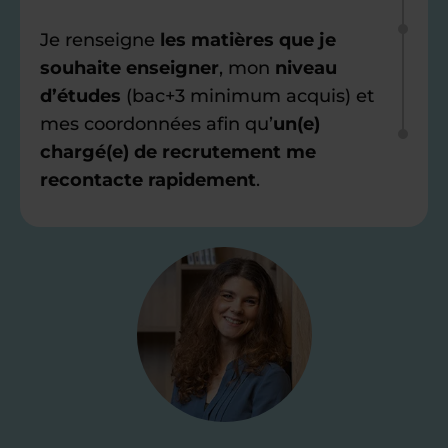
Je renseigne
les matières que je
souhaite enseigner
, mon
niveau
d’études
(bac+3 minimum acquis) et
mes coordonnées afin qu’
un(e)
chargé(e) de recrutement me
recontacte rapidement
.
Étape 2
Je valide ma
candidature
Je passe un
test de 15 minutes
pour
faire le point sur mes
connaissances