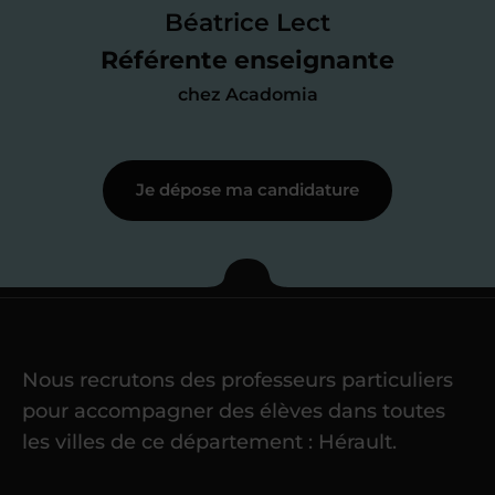
des programmes scolaires
(et pouvoir
Béatrice Lect
me mettre à jour au besoin) et
Référente enseignante
j’échange en direct avec un chargé de
chez Acadomia
recrutement
pour lui faire part de
ma
motivation à enseigner
.
Je dépose ma candidature
Étape 3
Je commence mes
cours
Nous recrutons des professeurs particuliers
Une fois ma candidature validée,
mon
pour accompagner des élèves dans toutes
référent me confie mes premiers
les villes de ce département : Hérault.
élèves
dans un délai de
6 jours
maximum
. Me voilà enseignant(e)