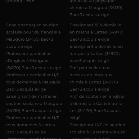
(34000) – H/F
domicile en physique-
chimie à Mauguio (34130)
Bac+3 acquis exigé
Enseignant(e) en soutien
Enseignant(e) à domicile
scolaire pour du français à
en maths à Lattes (34970)
Mauguio (34130) bac+3
Bac+3 acquis exigé
acquis exigé
Enseignant à domicile en
Professeur particulier
français à Lattes (34970)
d'anglais à Mauguio
bac+3 acquis exigé
(34130) Bac+3 acquis exigé
Prof particulier tous
Professeur particulier H/F
niveaux en physique-
tous domaines à Mauguio
chimie à Lattes (34970)
Bac+3 acquis exigé
Bac+3 acquis exigé
Enseignant de maths en
Prof de soutien en anglais
soutien scolaire à Mauguio
à domicile à Castelnau-le-
(34130) Bac+3 acquis exigé
Lez (34170) Bac+3 acquis
Professeur particulier H/F
exigé
tous domaines à Lattes
Enseignant H/F en soutien
Bac+3 acquis exigé
scolaire à Castelnau-le-Lez
Professeur particulier tous
Bac+3 acquis exigé