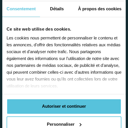
avantages
Consentement
Détails
À propos des cookies
Ce site web utilise des cookies.
Les cookies nous permettent de personnaliser le contenu et
les annonces, d'offrir des fonctionnalités relatives aux médias
Enseignez près de chez vous, selon
sociaux et d'analyser notre trafic. Nous partageons
vos horaires
également des informations sur l'utilisation de notre site avec
nos partenaires de médias sociaux, de publicité et d'analyse,
Afin de garantir le meilleur
qui peuvent combiner celles-ci avec d'autres informations que
accompagnement, nous organisons votre
vous leur avez fournies ou qu'ils ont collectées lors de votre
emploi du temps en fonction de votre profil,
utilisation de leurs services.
vos disponibilités et votre flexibilité.
Autoriser et continuer
Personnaliser