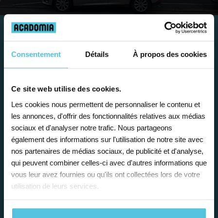
Travailler chez Acadomia
Consentement
Détails
À propos des cookies
présente de
nombreux
avantages
Ce site web utilise des cookies.
Les cookies nous permettent de personnaliser le contenu et
les annonces, d'offrir des fonctionnalités relatives aux médias
sociaux et d'analyser notre trafic. Nous partageons
également des informations sur l'utilisation de notre site avec
nos partenaires de médias sociaux, de publicité et d'analyse,
Enseignez près de chez vous, selon
qui peuvent combiner celles-ci avec d'autres informations que
vos horaires
vous leur avez fournies ou qu'ils ont collectées lors de votre
utilisation de leurs services.
Afin de garantir le meilleur
accompagnement, nous organisons votre