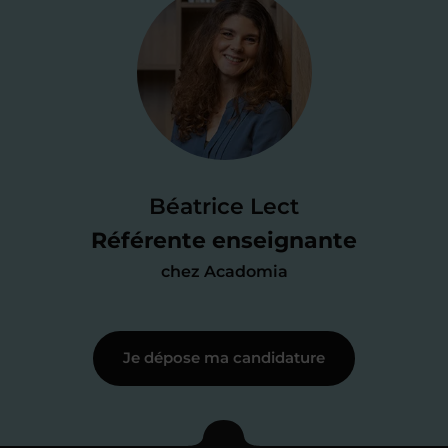
Je valide ma
candidature
Je passe un
test de 15 minutes
pour
faire le point sur mes
connaissances
des programmes scolaires
(et pouvoir
Béatrice Lect
me mettre à jour au besoin) et
Référente enseignante
j’échange en direct avec un chargé de
chez Acadomia
recrutement
pour lui faire part de
ma
motivation à enseigner
.
Je dépose ma candidature
Étape 3
Je commence mes