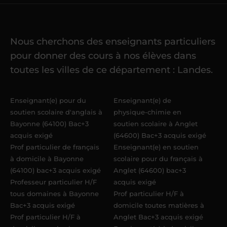
cours
Nous cherchons des enseignants particuliers
Une fois ma candidature validée,
mon
pour donner des cours à nos élèves dans
référent me confie mes premiers
toutes les villes de ce département : Landes.
élèves
dans un délai de
6 jours
maximum
. Me voilà enseignant(e)
Enseignant(e) pour du
Enseignant(e) de
Acadomia.
soutien scolaire d'anglais à
physique-chimie en
Bayonne (64100) Bac+3
soutien scolaire à Anglet
acquis exigé
(64600) Bac+3 acquis exigé
Prof particulier de français
Enseignant(e) en soutien
à domicile à Bayonne
scolaire pour du français à
(64100) bac+3 acquis exigé
Anglet (64600) bac+3
Professeur particulier H/F
acquis exigé
tous domaines à Bayonne
Prof particulier H/F à
Bac+3 acquis exigé
domicile toutes matières à
Prof particulier H/F à
Anglet Bac+3 acquis exigé