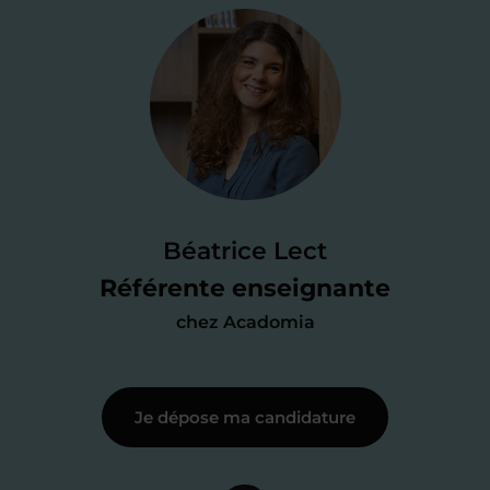
Étape 2
Je valide ma
candidature
Je passe un
test de 15 minutes
pour
faire le point sur mes
connaissances
des programmes scolaires
(et pouvoir
Béatrice Lect
me mettre à jour au besoin) et
Référente enseignante
j’échange en direct avec un chargé de
chez Acadomia
recrutement
pour lui faire part de
ma
motivation à enseigner
.
Je dépose ma candidature
Étape 3