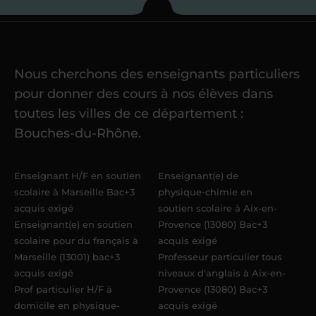
Je commence mes
cours
Nous cherchons des enseignants particuliers
Une fois ma candidature validée,
mon
pour donner des cours à nos élèves dans
référent me confie mes premiers
toutes les villes de ce département :
élèves
dans un délai de
6 jours
Bouches-du-Rhône.
maximum
. Me voilà enseignant(e)
Acadomia.
Enseignant H/F en soutien
Enseignant(e) de
scolaire à Marseille Bac+3
physique-chimie en
acquis exigé
soutien scolaire à Aix-en-
Enseignant(e) en soutien
Provence (13080) Bac+3
scolaire pour du français à
acquis exigé
Marseille (13001) bac+3
Professeur particulier tous
acquis exigé
niveaux d'anglais à Aix-en-
Prof particulier H/F à
Provence (13080) Bac+3
domicile en physique-
acquis exigé