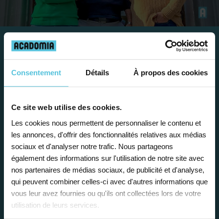
Travailler chez Acadomia
Consentement
Détails
À propos des cookies
présente de
nombreux
avantages
Ce site web utilise des cookies.
Les cookies nous permettent de personnaliser le contenu et
les annonces, d'offrir des fonctionnalités relatives aux médias
sociaux et d'analyser notre trafic. Nous partageons
également des informations sur l'utilisation de notre site avec
nos partenaires de médias sociaux, de publicité et d'analyse,
Enseignez près de chez vous, selon
qui peuvent combiner celles-ci avec d'autres informations que
vos horaires
vous leur avez fournies ou qu'ils ont collectées lors de votre
utilisation de leurs services.
Afin de garantir le meilleur