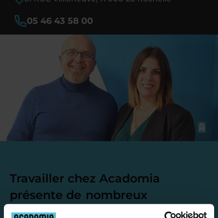
05 46 43 58 00
Travailler chez Acadomia
présente de
nombreux
avantages