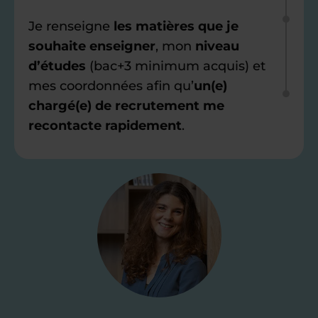
Je renseigne
les matières que je
souhaite enseigner
, mon
niveau
d’études
(bac+3 minimum acquis) et
mes coordonnées afin qu’
un(e)
chargé(e) de recrutement me
recontacte rapidement
.
Étape 2
Je valide ma
candidature
Je passe un
test de 15 minutes
pour
faire le point sur mes
connaissances