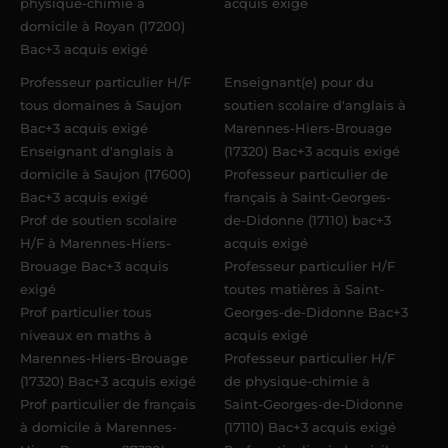
physique-chimie à
acquis exigé
domicile à Royan (17200)
Bac+3 acquis exigé
Professeur particulier H/F
Enseignant(e) pour du
tous domaines à Saujon
soutien scolaire d'anglais à
Bac+3 acquis exigé
Marennes-Hiers-Brouage
Enseignant d'anglais à
(17320) Bac+3 acquis exigé
domicile à Saujon (17600)
Professeur particulier de
Bac+3 acquis exigé
français à Saint-Georges-
Prof de soutien scolaire
de-Didonne (17110) bac+3
H/F à Marennes-Hiers-
acquis exigé
Brouage Bac+3 acquis
Professeur particulier H/F
exigé
toutes matières à Saint-
Prof particulier tous
Georges-de-Didonne Bac+3
niveaux en maths à
acquis exigé
Marennes-Hiers-Brouage
Professeur particulier H/F
(17320) Bac+3 acquis exigé
de physique-chimie à
Prof particulier de français
Saint-Georges-de-Didonne
à domicile à Marennes-
(17110) Bac+3 acquis exigé