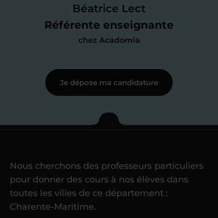
des programmes scolaires
(et pouvoir
Béatrice Lect
me mettre à jour au besoin) et
Référente enseignante
j’échange en direct avec un chargé de
chez Acadomia
recrutement
pour lui faire part de
ma
motivation à enseigner
.
Je dépose ma candidature
Étape 3
Je commence mes
cours
Nous cherchons des professeurs particuliers
Une fois ma candidature validée,
mon
pour donner des cours à nos élèves dans
référent me confie mes premiers
toutes les villes de ce département :
élèves
dans un délai de
6 jours
Charente-Maritime.
maximum
. Me voilà enseignant(e)