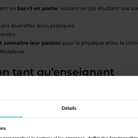
yant un
bac+3 en poche
, voulant un job étudiant axé su
ant diversifier leurs pratiques
avoirs
t connaître leur passion
pour la physique et/ou la chim
isciplines
en tant qu’enseignant
 sera déterminée en fonction de plusieurs critères
ions et votre expérience.
Détails
 nombre d’élèves suivis
: nos enseignants
maine.
ies.
personnaliser le contenu et les annonces, d'offrir des fonctionnalité