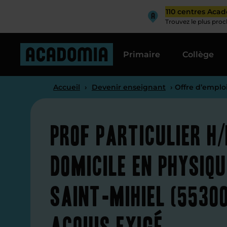
110 centres Aca
Trouvez le plus pro
Primaire
Collège
Accueil
›
Devenir enseignant
› Offre d’emplo
Prof particulier H/
domicile en physiqu
Saint-Mihiel (5530
acquis exigé