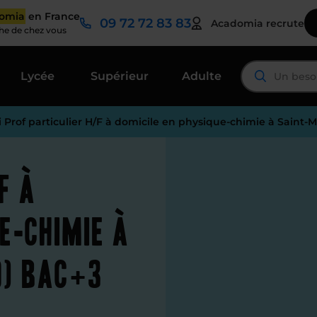
domia
en France
09 72 72 83 83
Acadomia recrute
che de chez vous
Lycée
Supérieur
Adulte
i Prof particulier H/F à domicile en physique-chimie à Saint-M
F à
e-chimie à
0) Bac+3