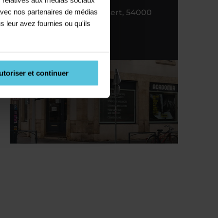
e avec nos partenaires de médias
21 RUE de mon Désert, 54000
s leur avez fournies ou qu'ils
Nancy
03 83 41 01 85
c.)
utoriser et continuer
n