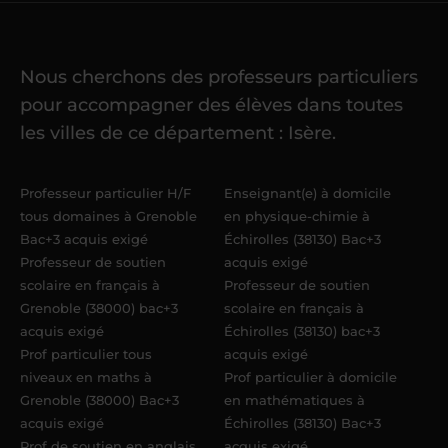
cours
Nous cherchons des professeurs particuliers
Une fois ma candidature validée,
mon
pour accompagner des élèves dans toutes
référent me confie mes premiers
les villes de ce département : Isère.
élèves
dans un délai de
6 jours
maximum
. Me voilà enseignant(e)
Professeur particulier H/F
Enseignant(e) à domicile
Acadomia.
tous domaines à Grenoble
en physique-chimie à
Bac+3 acquis exigé
Échirolles (38130) Bac+3
Professeur de soutien
acquis exigé
scolaire en français à
Professeur de soutien
Grenoble (38000) bac+3
scolaire en français à
acquis exigé
Échirolles (38130) bac+3
Prof particulier tous
acquis exigé
niveaux en maths à
Prof particulier à domicile
Grenoble (38000) Bac+3
en mathématiques à
acquis exigé
Échirolles (38130) Bac+3
Prof de soutien en anglais
acquis exigé