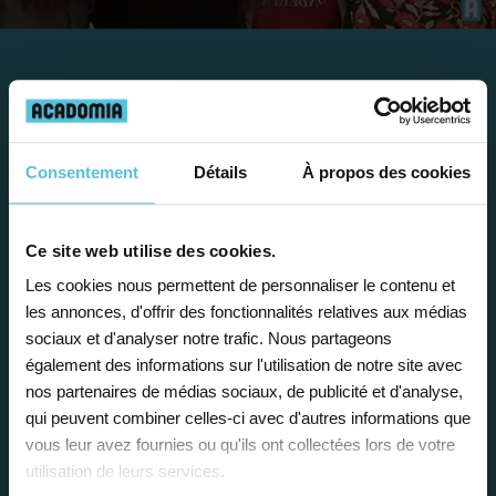
Travailler chez Acadomia
présente de
nombreux
Consentement
Détails
À propos des cookies
avantages
Ce site web utilise des cookies.
Les cookies nous permettent de personnaliser le contenu et
les annonces, d'offrir des fonctionnalités relatives aux médias
sociaux et d'analyser notre trafic. Nous partageons
Enseignez près de chez vous, selon
également des informations sur l'utilisation de notre site avec
vos horaires
nos partenaires de médias sociaux, de publicité et d'analyse,
qui peuvent combiner celles-ci avec d'autres informations que
Afin de garantir le meilleur
vous leur avez fournies ou qu'ils ont collectées lors de votre
accompagnement, nous organisons votre
utilisation de leurs services.
emploi du temps en fonction de votre profil,