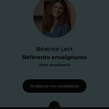
Je valide ma
candidature
Je passe un
test de 15 minutes
pour
faire le point sur mes
connaissances
des programmes scolaires
(et pouvoir
Béatrice Lect
me mettre à jour au besoin) et
Référente enseignante
j’échange en direct avec un chargé de
chez Acadomia
recrutement
pour lui faire part de
ma
motivation à enseigner
.
Je dépose ma candidature
Étape 3
Je commence mes